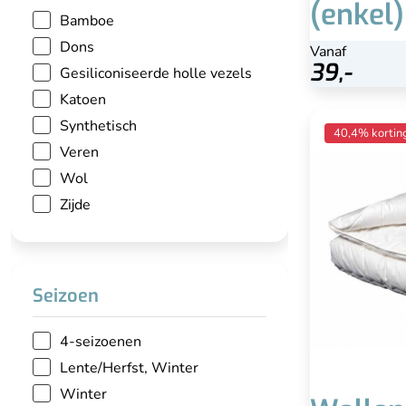
(enkel)
Bamboe
Dons
Vanaf
Bekijk
39,-
Gesiliconiseerde holle vezels
Katoen
Wollen d
Synthetisch
40,4% kortin
Veren
Wol
Zijde
Zelfre
Goed adem
Zwaa
N
Seizoen
4-seizoenen
Lente/Herfst, Winter
Winter