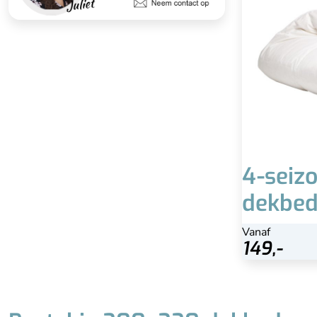
Advie
Hoog perc
4-seiz
dekbed
Vanaf
Bekijk
149,-