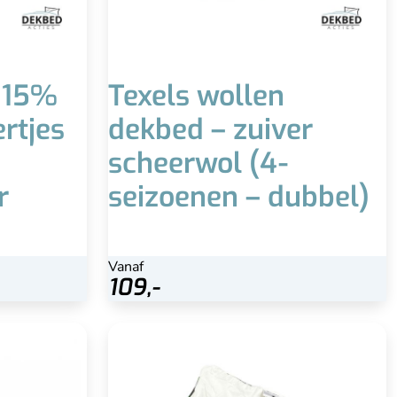
 15%
Texels wollen
rtjes
dekbed – zuiver
scheerwol (4-
r
seizoenen – dubbel)
Vanaf
Vanaf
Bekijk
169,-
109,-
109,-
ndons dekbed
Superlicht
erlijk zacht