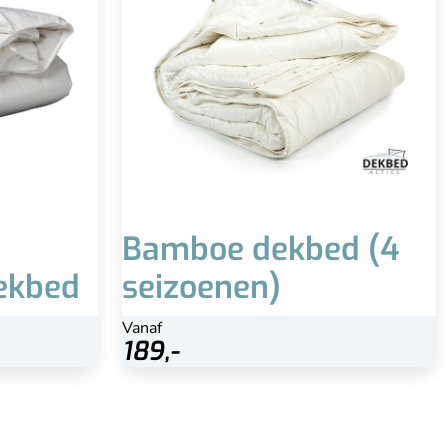
 (klasse 1)
ijke manier
produceerd
ten reinigen
Bamboe dekbed (4
ekbed
seizoenen)
Vanaf
Vanaf
225,-
189,-