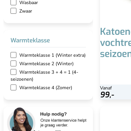
Wasbaar
Zwaar
Katoen
vochtr
Warmteklasse
seizoen
Warmteklasse 1 (Winter extra)
Warmteklasse 2 (Winter)
Warmteklasse 3 + 4 = 1 (4-
seizoenen)
Warmteklasse 4 (Zomer)
Vanaf
Bekijk
99,-
4-seizo