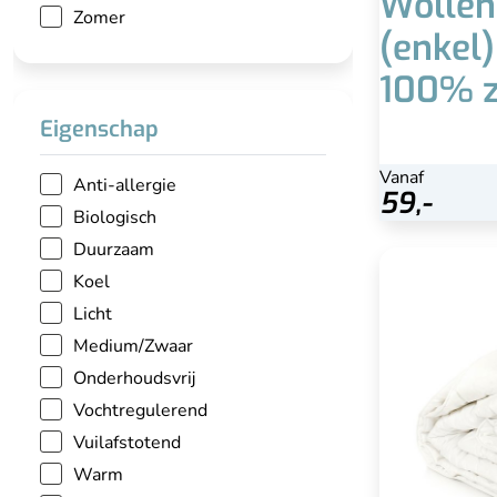
Wollen
Zomer
(enkel
100% z
Eigenschap
Vanaf
Anti-allergie
Bekijk
59,-
Biologisch
Duurzaam
Katoenen de
Koel
Licht
Medium/Zwaar
Ideaal voor m
Onderhoudsvrij
Vochtregulerend
Vuilafstotend
Isol
Warm