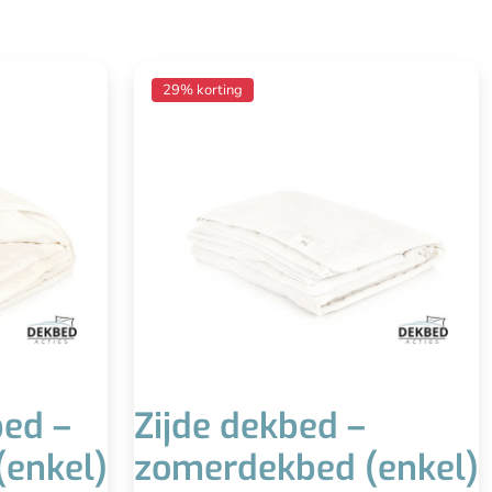
kbed (enkel)
Zijde dekbed – zomerdekbed (enkel)
29% korting
emperaturen
Anti-allergie
vriendelijk
Wassen is overbodig
icht dekbed
Lekker licht en soepel
htig en koel
Reguleert transpiratievocht en ademt
ed bij lagere
Voor sommigen een te licht dekbed
mperaturen
(weinig druk)
ed –
Zijde dekbed –
enkel)
zomerdekbed (enkel)