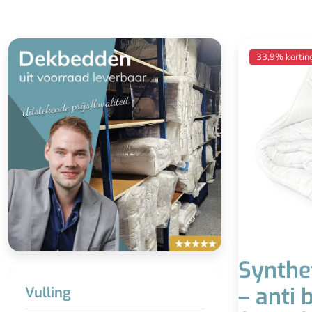
Syntheti
33,9% kortin
Iede
Reukloos & g
Minder l
Synthe
– anti 
Vulling