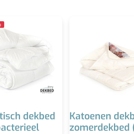
sch dekbed – anti bacterieel
Katoenen dekbed – zomerde
g
(enkel)
Voor hogere t
Onderhouds
r seizoen (warmteklasse 2)
L
Wasbaar tot 60°
Lekker luc
Anti-bacterieel
oede isolatie (holle vezel)
Isoleert niet go
te
uxe uitstraling, goedkopere
afwerking
tisch dekbed
Katoenen dekb
bacterieel
zomerdekbed (