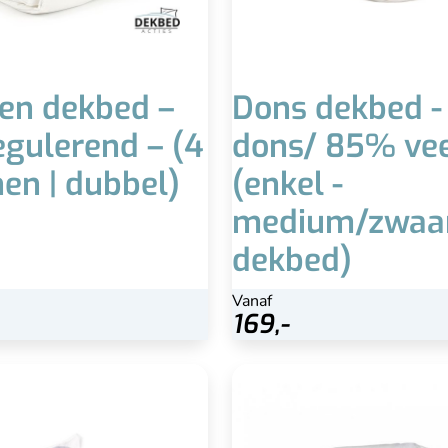
en dekbed –
Dons dekbed -
egulerend – (4
dons/ 85% vee
en | dubbel)
(enkel -
medium/zwaa
dekbed)
Vanaf
Vanaf
99,-
169,-
Bekijk
enen donzen dekbed (zwaar)
4-seizoenen eende
Zwaar dekbed
Downafresh keurmerk
He