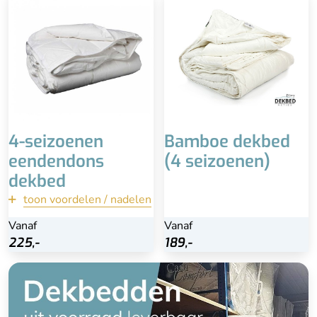
Superlicht
Heerlijk zacht
90% eendendons (klasse
1)
Duurzame en
diervriendelijke manier
geproduceerd
Advies is professioneel
laten reinigen
4-seizoenen
Bamboe dekbed
eendendons
(4 seizoenen)
dekbed
toon voordelen / nadelen
terug
Vanaf
Vanaf
Vanaf
Bekijk
225,-
225,-
189,-