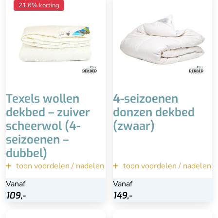
Vuilafstotend dankzij
Zwaar dekbed
21,6% korting
lanoline
Downafresh keurmerk
Zuiver wollen dekbed
Betaalbare prijs
Zwaar dekbed
Duurzaam
Hoge kwaliteit &
duurzaam
Advies is professioneel
reinigen
Niet in de wasmachine
Hoog percentage veertjes
Duurder
i.p.v. dons
Texels wollen
4-seizoenen
dekbed – zuiver
donzen dekbed
scheerwol (4-
(zwaar)
seizoenen –
dubbel)
toon voordelen / nadelen
terug
toon voordelen / nadelen
terug
Vanaf
Vanaf
Vanaf
Vanaf
Bekijk
Bekijk
109,-
109,-
149,-
149,-