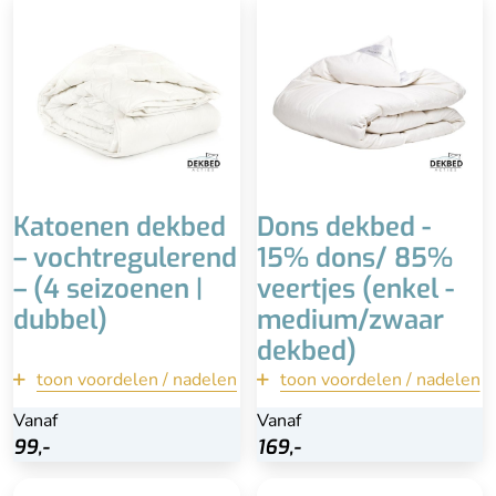
Goed vochtregulerend
Zwaar dekbed
Ideaal voor mensen die
Uitstekende kwaliteit
veel transpireren
Duurzaam
Kwalitatief dekbed
Downafresh keurmerk
Voordelig & wasbaar
Mindere kwaliteit dan
Isoleert iets minder dan
ganzendons
andere materialen
Katoenen dekbed
Dons dekbed -
– vochtregulerend
15% dons/ 85%
– (4 seizoenen |
veertjes (enkel -
dubbel)
medium/zwaar
dekbed)
toon voordelen / nadelen
terug
toon voordelen / nadelen
terug
Vanaf
Vanaf
Vanaf
Bekijk
99,-
99,-
169,-
169,-
Bekijk