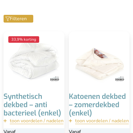
Filteren
Ieder seizoen
Voor hogere
33,9% korting
(warmteklasse 2)
temperaturen
Wasbaar tot 60°
Onderhoudsvriendelijk
Anti-bacterieel
Licht dekbed
Reukloos & goede
Lekker luchtig en koel
isolatie (holle vezel)
Isoleert niet goed bij
Minder luxe uitstraling,
lagere temperaturen
goedkopere afwerking
Synthetisch
Katoenen dekbed
dekbed – anti
– zomerdekbed
bacterieel (enkel)
(enkel)
toon voordelen / nadelen
terug
toon voordelen / nadelen
terug
Vanaf
Vanaf
Vanaf
Vanaf