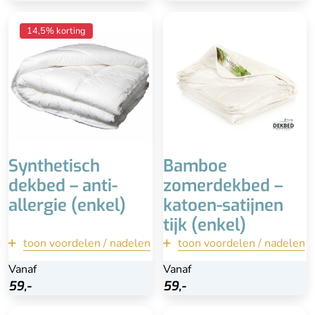
Anti-allergie & hygiënisch
Voor de zomer
14,5% korting
Wasbaar tot 90°
Zacht en soepel
Heerlijk comfortabel
Wasbaar tot 40° graden
Makkelijk te onderhouden
Luchtig en
vochtregulerend
Minder luxe uitstraling
Beperkte isolatie tijdens
lagere temperaturen, niet
voor mensen die het snel
koud hebben
Synthetisch
Bamboe
dekbed – anti-
zomerdekbed –
allergie (enkel)
katoen-satijnen
tijk (enkel)
toon voordelen / nadelen
terug
toon voordelen / nadelen
terug
Vanaf
Vanaf
Vanaf
Vanaf
Bekijk
Bekijk
59,-
59,-
59,-
59,-