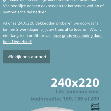
4-seizoenen
Van heerlijke donsen dekbedden tot katoenen, wollen of
Lente/Herfst, Winter
synthetische dekbedden.
Winter
Al onze 240x220 dekbedden proberen we doorgaans
Zomer
binnen 2 werkdagen bij jouw thuis af te leveren. Wacht
niet langer en profiteer van
onze gratis verzending door
heel Nederland!
Warmteklasse
Warmteklasse 1 (Winter
Bekijk ons aanbod
extra)
Warmteklasse 2 (Winter)
Warmteklasse 3 + 4 = 1 (4-
seizoenen)
Warmteklasse 4 (Zomer)
Eigenschap