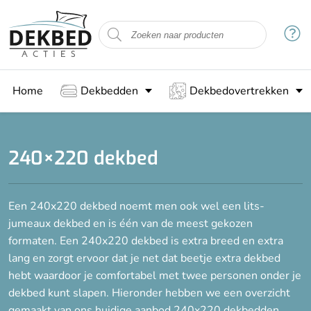
Filteren
Vulling
Home
Dekbedden
Dekbedovertrekken
Bamboe
Dons
Gesiliconiseerde holle vezels
240×220 dekbed
Katoen
Synthetisch
Veren
Een 240x220 dekbed noemt men ook wel een lits-
Wol
jumeaux dekbed en is één van de meest gekozen
Zijde
formaten. Een 240x220 dekbed is extra breed en extra
lang en zorgt ervoor dat je net dat beetje extra dekbed
hebt waardoor je comfortabel met twee personen onder je
Seizoen
dekbed kunt slapen. Hieronder hebben we een overzicht
gemaakt van ons huidige aanbod 240x220 dekbedden.