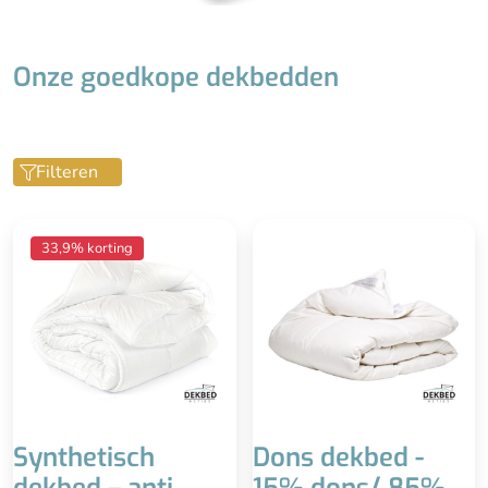
Zwaar
Onze goedkope dekbedden
Filteren
Ieder seizoen
Zwaar dekbed
33,9% korting
(warmteklasse 2)
Uitstekende kwaliteit
Wasbaar tot 60°
Duurzaam
Anti-bacterieel
Downafresh keurmerk
Reukloos & goede
isolatie (holle vezel)
Mindere kwaliteit dan
ganzendons
Minder luxe uitstraling,
goedkopere afwerking
Synthetisch
Dons dekbed -
dekbed – anti
15% dons/ 85%