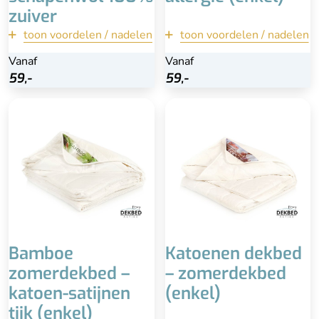
zuiver
toon voordelen / nadelen
terug
toon voordelen / nadelen
terug
Vanaf
Vanaf
Vanaf
Vanaf
Bekijk
Bekijk
59,-
59,-
59,-
59,-
Voor de zomer
Voor hogere
Zacht en soepel
temperaturen
Wasbaar tot 40° graden
Onderhoudsvriendelijk
Luchtig en
Licht dekbed
vochtregulerend
Lekker luchtig en koel
Beperkte isolatie tijdens
Isoleert niet goed bij
lagere temperaturen, niet
lagere temperaturen
voor mensen die het snel
koud hebben
Bamboe
Katoenen dekbed
zomerdekbed –
– zomerdekbed
katoen-satijnen
(enkel)
tijk (enkel)