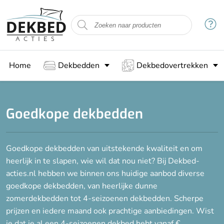
Filteren
Maat
Home
Dekbedden
Dekbedovertrekken
140 x 200 cm
140 x 220 cm
200 x 200 cm
Goedkope dekbedden
200 x 220 cm
Goedkope dekbedden van uitstekende kwaliteit en om
Vulling
heerlijk in te slapen, wie wil dat nou niet? Bij Dekbed-
Bamboe
acties.nl hebben we binnen ons huidige aanbod diverse
goedkope dekbedden, van heerlijke dunne
Dons
zomerdekbedden tot 4-seizoenen dekbedden. Scherpe
Gesiliconiseerde holle vezels
prijzen en iedere maand ook prachtige aanbiedingen. Wist
Katoen
je dat je al een 4-seizoenen dekbed hebt vanaf € ……