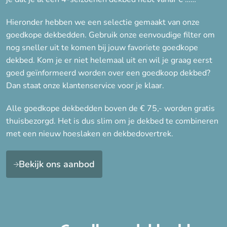
Synthetisch
Veren
Hieronder hebben we een selectie gemaakt van onze
goedkope dekbedden. Gebruik onze eenvoudige filter om
Wol
nog sneller uit te komen bij jouw favoriete goedkope
Zijde
dekbed. Kom je er niet helemaal uit en wil je graag eerst
goed geïnformeerd worden over een goedkoop dekbed?
Dan staat onze klantenservice voor je klaar.
Seizoen
Alle goedkope dekbedden boven de € 75,- worden gratis
Lente/Herfst, Winter
thuisbezorgd. Het is dus slim om je dekbed te combineren
Winter
met een nieuw hoeslaken en dekbedovertrek.
Zomer
Bekijk ons aanbod
Warmteklasse
Warmteklasse 1 (Winter
extra)
Warmteklasse 2 (Winter)