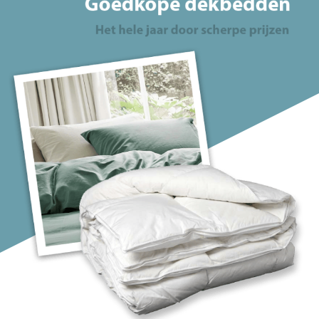
Warmteklasse 3 + 4 = 1 (4-
seizoenen)
Warmteklasse 4 (Zomer)
Eigenschap
Anti-allergie
Duurzaam
Koel
Licht
Onderhoudsvrij
Vochtregulerend
Vuilafstotend
Warm
Wasbaar