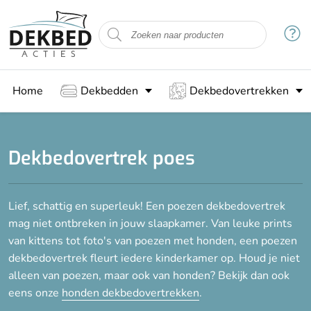
Filteren
Stof
Home
Dekbedden
Dekbedovertrekken
Katoen
Voor kinderen
Dekbedovertrek poes
Jongens
Kinderdekbedovertrek
Lief, schattig en superleuk! Een poezen dekbedovertrek
Meisjes
mag niet ontbreken in jouw slaapkamer. Van leuke prints
van kittens tot foto's van poezen met honden, een poezen
dekbedovertrek fleurt iedere kinderkamer op. Houd je niet
Dessin
alleen van poezen, maar ook van honden? Bekijk dan ook
eens onze
honden dekbedovertrekken
.
Dieren