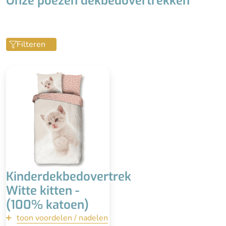
Onze poezen dekbedovertrekken
Filteren
Met brede instopstrook
Fotorealistische opdruk
Dubbelzijdig
100% katoen
Bijpassende kussensloop
60x70 cm
Wasbaar op 60 °C
Kinderdekbedovertrek
Witte kitten -
(100% katoen)
toon voordelen / nadelen