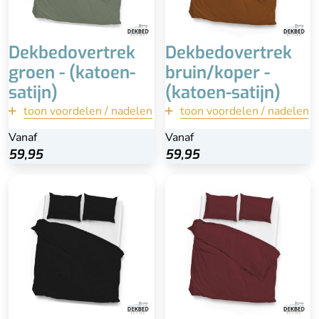
Dekbedovertrek
Dekbedovertrek
groen - (katoen-
bruin/koper -
satijn)
(katoen-satijn)
toon voordelen / nadelen
terug
toon voordelen / nadelen
terug
Vanaf
Vanaf
Vanaf
Vanaf
Bekijk
Bekijk
59,95
59,95
59,95
59,95
Inclusief kussenslopen
Inclusief kussenslopen
100% katoen-satijn
100% katoen-satijn
Wasbaar
Extra lange instopstrook
Wasbaar