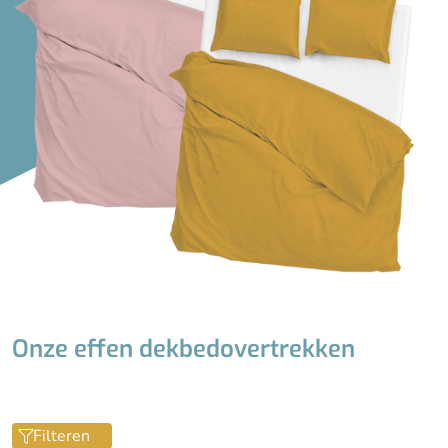
Lengte incl. instopstrook
Onze effen dekbedovertrekken
Filteren