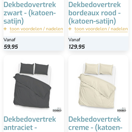
Dekbedovertrek
Dekbedovertrek
zwart - (katoen-
bordeaux rood -
satijn)
(katoen-satijn)
toon voordelen / nadelen
terug
toon voordelen / nadelen
terug
Vanaf
Vanaf
Vanaf
Vanaf
Bekijk
Bekijk
59,95
59,95
129,95
129,95
Inclusief kussenslopen
Inclusief kussenslopen
100% katoen-satijn
100% katoen-satijn
Extra lange instopstrook
Extra lange instopstrook
Wasbaar
Wasbaar
Dekbedovertrek
Dekbedovertrek
antraciet -
creme - (katoen-