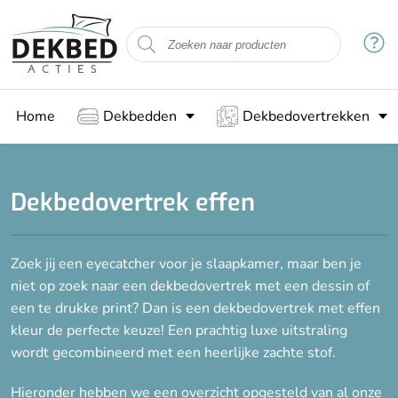
Filteren
Maat
Home
Dekbedden
Dekbedovertrekken
1-persoons (140x200/220)
2-persoons (200x200/220)
Lits-jumeaux (240x200/220)
Dekbedovertrek effen
Lits-jumeaux XL (260x220)
Zoek jij een eyecatcher voor je slaapkamer, maar ben je
Woonstijl
niet op zoek naar een dekbedovertrek met een dessin of
een te drukke print? Dan is een dekbedovertrek met effen
kleur de perfecte keuze! Een prachtig luxe uitstraling
Stof
wordt gecombineerd met een heerlijke zachte stof.
Katoen
Hieronder hebben we een overzicht opgesteld van al onze