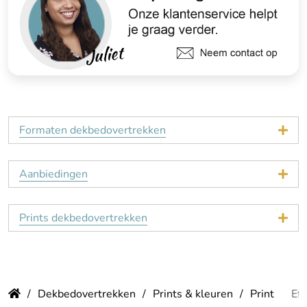
Formaten dekbedovertrekken
Aanbiedingen
Prints dekbedovertrekken
Dekbedovertrekken
Prints & kleuren
Print
Eff