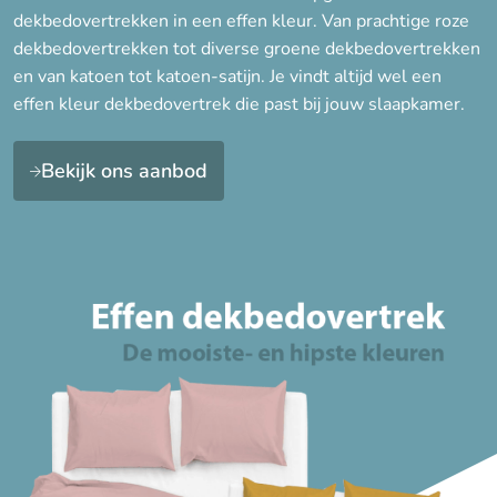
Katoen-satijn
dekbedovertrekken in een effen kleur. Van prachtige roze
dekbedovertrekken tot diverse groene dekbedovertrekken
en van katoen tot katoen-satijn. Je vindt altijd wel een
Voor kinderen
effen kleur dekbedovertrek die past bij jouw slaapkamer.
Bekijk ons aanbod
Dessin
Effen
Stippen
Strepen
Merk
Type instopstrook