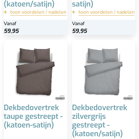
(katoen/satijn)
satijn)
toon voordelen / nadelen
terug
toon voordelen / nadelen
terug
Vanaf
Vanaf
Vanaf
Vanaf
Bekijk
Bekijk
59,95
59,95
59,95
59,95
Inclusief kussensloop
Inclusief kussensloop
100% katoen-satijn
100% katoen-satijn
Alleen nog in
Alleen nog beschikbaar in
140x200/220
140x200/220
beschikbaar
Dekbedovertrek
Dekbedovertrek
taupe gestreept -
zilvergrijs
(katoen-satijn)
gestreept -
(katoen/satijn)