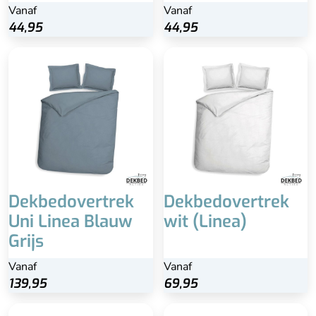
terug
Vanaf
Vanaf
Vanaf
Bekijk
44,95
44,95
44,95
44,95
Bekijk
Dekbedovertrek
Dekbedovertrek
Uni Linea Blauw
wit (Linea)
Grijs
Vanaf
Vanaf
139,95
69,95