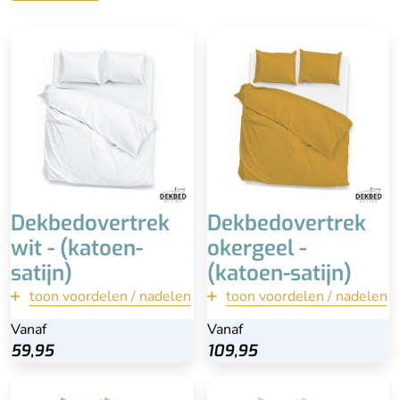
Inclusief witte
Inclusief okergele
kussenslopen (70x60)
kussenslopen (60x70) -
100% katoen-satijn
een enkele kussensloop
Anti-allergisch
bij 1-persoons overtrek
Wasbaar
Extra lange instopstrook
Wassen op 40 of 60 °C
Dekbedovertrek
Dekbedovertrek
wit - (katoen-
okergeel -
satijn)
(katoen-satijn)
toon voordelen / nadelen
terug
toon voordelen / nadelen
terug
Vanaf
Vanaf
Vanaf
Vanaf
Bekijk
Bekijk
59,95
59,95
109,95
109,95
Inclusief
100% katoen-satijn