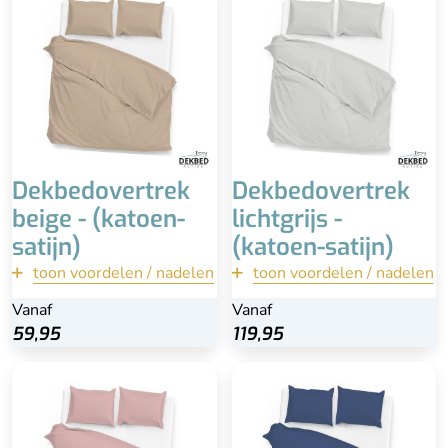
beige/zandkleurige
Inclusief kussenslopen
kussenslopen (70×60)
(60x70)
Wasbaar
Wasbaar
Anti-allergisch
Extra lange instopstrook
100% katoen-satijn
Dekbedovertrek
Dekbedovertrek
beige - (katoen-
lichtgrijs -
satijn)
(katoen-satijn)
toon voordelen / nadelen
terug
toon voordelen / nadelen
terug
Vanaf
Vanaf
Vanaf
Vanaf
Bekijk
Bekijk
59,95
59,95
119,95
119,95
Inclusief kussenslopen
Inclusief kussenslopen
(60×70)
100% katoen-satijn
100% katoen-satijn
Extra lange instopstrook
Wasbaar
Wasbaar