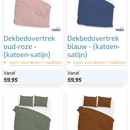
Anti-allergisch
Dekbedovertrek
Dekbedovertrek
oud-roze -
blauw - (katoen-
(katoen-satijn)
satijn)
toon voordelen / nadelen
terug
toon voordelen / nadelen
terug
Vanaf
Vanaf
Vanaf
Vanaf
Bekijk
Bekijk
59,95
59,95
59,95
59,95
Inclusief kussenslopen
Inclusief kussenslopen
(60x70)
100% katoen-satijn
100% katoen-satijn
Extra lange instopstrook
Extra lange instopstrook
Wasbaar
Wasbaar