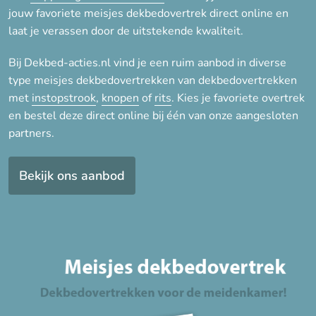
Katoen Twill
jouw favoriete meisjes dekbedovertrek direct online en
Katoen-satijn
laat je verassen door de uitstekende kwaliteit.
Microfiber
Bij Dekbed-acties.nl vind je een ruim aanbod in diverse
Microvezel
type meisjes dekbedovertrekken van dekbedovertrekken
Teddy microfleece
met
instopstrook
,
knopen
of
rits
. Kies je favoriete overtrek
en bestel deze direct online bij één van onze aangesloten
partners.
Dessin
Bladeren
Bekijk ons aanbod
Bloemen
Dieren
Effen
Geometrisch
Jungle
Kleuren
Natuur