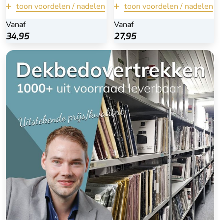
vervagen
toon voordelen / nadelen
toon voordelen / nadelen
terug
terug
Vanaf
Vanaf
34,95
34,95
27,95
27,95
Bekijk
Bekijk