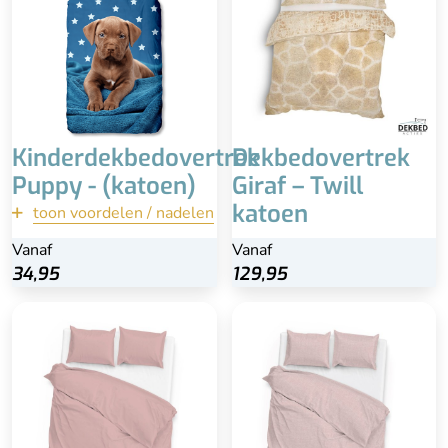
100% hoogwaardig
katoen
Kinderdekbedovertrek
Dekbedovertrek
Puppy - (katoen)
Giraf – Twill
katoen
toon voordelen / nadelen
terug
Vanaf
Vanaf
34,95
34,95
129,95
Bekijk
Inclusief kussenslopen
(60×70)
100% katoen-satijn
Wasbaar
Anti-allergisch