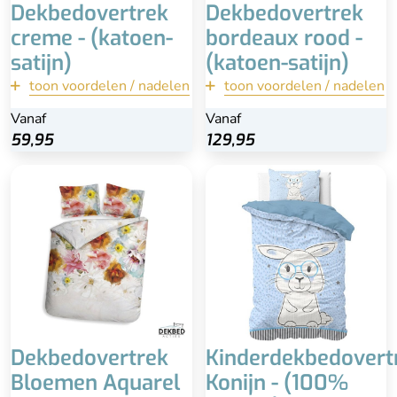
Dekbedovertrek
Dekbedovertrek
creme - (katoen-
bordeaux rood -
satijn)
(katoen-satijn)
toon voordelen / nadelen
terug
toon voordelen / nadelen
terug
Vanaf
Vanaf
Vanaf
Vanaf
Bekijk
Bekijk
59,95
59,95
129,95
129,95
Beste keuze!
Duurzaam, blijft langer
mooi
Hypoallergeen, weinig tot
geen allergische reacties
Minder zweten door
ademende stof
Krimp- en
kreukgevoeliger dan
Dekbedovertrek
Kinderdekbedovert
andere stoffen bij het
Bloemen Aquarel
Konijn - (100%
onjuist opvolgen van