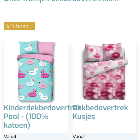
Lengte incl. instopstrook
Filteren
Kinderdekbedovertrek
Dekbedovertrek
Pool - (100%
Kusjes
katoen)
Vanaf
Vanaf