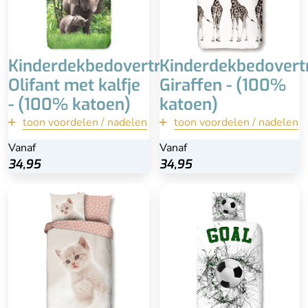
Kinderdekbedovertrek
Kinderdekbedovert
Olifant met kalfje
Giraffen - (100%
- (100% katoen)
katoen)
toon voordelen / nadelen
toon voordelen / nadelen
terug
terug
Vanaf
Vanaf
34,95
34,95
34,95
34,95
Bekijk
Bekijk
Met brede instopstrook
100% katoen
Fotorealistische opdruk
Wasbaar op 60 °C
Dubbelzijdig
Bijpassende kussensloop
100% katoen
60x70 cm
Bijpassende kussensloop
60x70 cm
Wasbaar op 60 °C