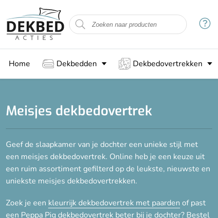
Filteren
Maat
Home
Dekbedden
Dekbedovertrekken
Kinder overtrek (140x200)
1-persoons (140x200/220)
2-persoons (200x200/220)
Meisjes dekbedovertrek
Lits-jumeaux (240x200/220)
Lits-jumeaux XL (260x220)
Geef de slaapkamer van je dochter een unieke stijl met
een meisjes dekbedovertrek. Online heb je een keuze uit
Stof
een ruim assortiment gefilterd op de leukste, nieuwste en
uniekste meisjes dekbedovertrekken.
Gemengd katoen
Katoen
Zoek je een
kleurrijk dekbedovertrek met paarden
of past
Katoen en polyester
een
Peppa Pig dekbedovertrek
beter bij je dochter? Bestel