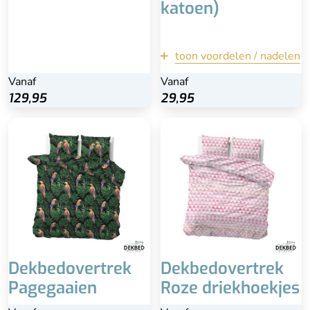
katoen)
wasvoorschrift
Kleuren kunnen na
langdurig gebruik
vervagen
toon voordelen / nadelen
terug
Vanaf
Vanaf
129,95
29,95
29,95
Bekijk
Dekbedovertrek
Dekbedovertrek
Pagegaaien
Roze driekhoekjes