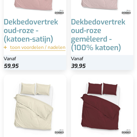
Dekbedovertrek
Dekbedovertrek
oud-roze -
oud-roze
(katoen-satijn)
gemêleerd -
(100% katoen)
toon voordelen / nadelen
terug
Vanaf
Vanaf
Vanaf
Bekijk
59,95
59,95
39,95
Inclusief kussenslopen
Inclusief kussenslopen
100% katoen-satijn
100% katoen-satijn
Extra lange instopstrook
Extra lange instopstrook
Wasbaar
Wasbaar