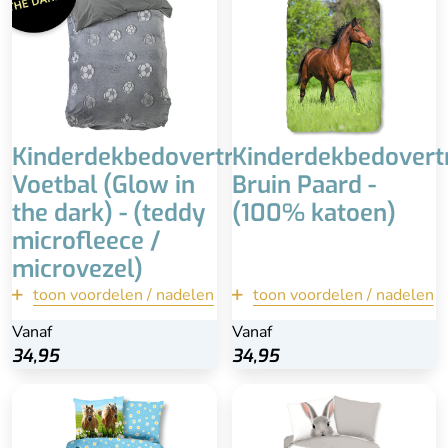
Wasbaar op 40 °C
60x70 cm
Heerlijke fleece bovenop
100% katoen
Wasbaar op 60 °C
Wellicht te warm voor de
zomermaanden
Kinderdekbedovertrek
Kinderdekbedovert
Voetbal (Glow in
Bruin Paard -
the dark) - (teddy
(100% katoen)
microfleece /
microvezel)
toon voordelen / nadelen
toon voordelen / nadelen
terug
terug
Vanaf
Vanaf
34,95
34,95
34,95
34,95
Bekijk
Bekijk
Dubbelzijdige overtrek
100% katoen
Prachtige print
Dubbelzijdig