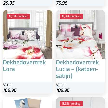
29,95
79,95
8,3% korting
8,3% korting
Dekbedovertrek
Dekbedovertrek
Lora
Lucia – (katoen-
satijn)
Vanaf
Vanaf
109,95
109,95
Beste keuze
8,3% korting