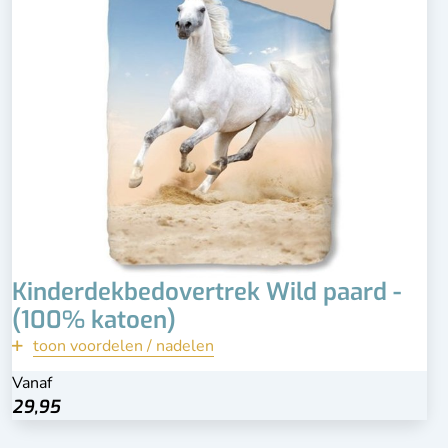
onjuist opvolgen van wasvoorschrift
Kleuren kunnen na langdurig gebruik vervagen
Kinderdekbedovertrek Wild paard -
(100% katoen)
toon voordelen / nadelen
terug
Vanaf
29,95
29,95
Bekijk