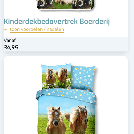
Kinderdekbedovertrek Boerderij
toon voordelen / nadelen
terug
Vanaf
34,95
34,95
Bekijk
Dubbelzijdige overtrek
Prachtige print
100% katoen
Wasbaar op 60 °C
Bijpassende kussensloop 60x70 cm