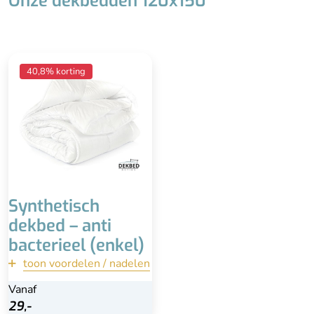
Onze dekbedden 120x150
Ieder seizoen
40,8% korting
(warmteklasse 2)
Wasbaar tot 60°
Anti-bacterieel
Reukloos & goede
isolatie (holle vezel)
Minder luxe uitstraling,
goedkopere afwerking
Synthetisch
dekbed – anti
bacterieel (enkel)
toon voordelen / nadelen
terug
Vanaf
Vanaf
Bekijk
29,-
29,-