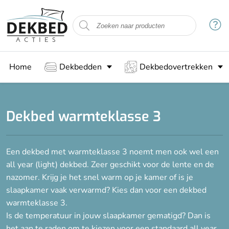
Filteren
Maat
Home
Dekbedden
Dekbedovertrekken
140 x 200 cm
140 x 220 cm
200 x 200 cm
Dekbed warmteklasse 3
200 x 220 cm
Een dekbed met warmteklasse 3 noemt men ook wel een
Vulling
all year (light) dekbed. Zeer geschikt voor de lente en de
Bamboe
nazomer. Krijg je het snel warm op je kamer of is je
slaapkamer vaak verwarmd? Kies dan voor een dekbed
Dons
warmteklasse 3.
Katoen
Is de temperatuur in jouw slaapkamer gematigd? Dan is
Veren
het aan te raden om te kiezen voor een standaard
all year