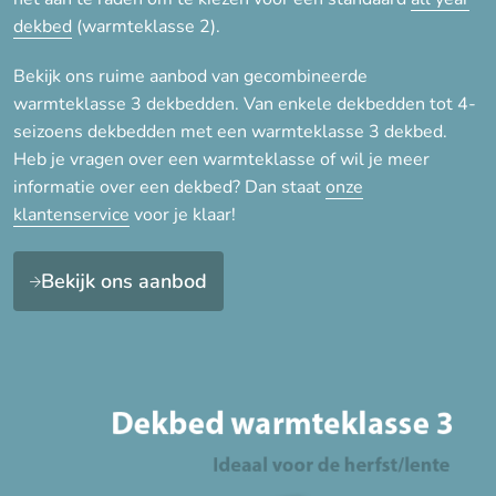
Wol
dekbed
(warmteklasse 2).
Bekijk ons ruime aanbod van gecombineerde
Seizoen
warmteklasse 3 dekbedden. Van enkele dekbedden tot 4-
seizoens dekbedden met een warmteklasse 3 dekbed.
4-seizoenen
Heb je vragen over een warmteklasse of wil je meer
informatie over een dekbed? Dan staat
onze
klantenservice
voor je klaar!
Eigenschap
Biologisch
Bekijk ons aanbod
Duurzaam
Licht
Medium/Zwaar
Vochtregulerend
Vuilafstotend
Warm
Wasbaar