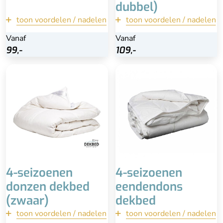
dubbel)
toon voordelen / nadelen
terug
toon voordelen / nadelen
terug
Vanaf
Vanaf
Vanaf
Vanaf
Bekijk
Bekijk
99,-
99,-
109,-
109,-
Zwaar dekbed
Superlicht
Downafresh keurmerk
Heerlijk zacht
Betaalbare prijs
90% eendendons (klasse
Duurzaam
1)
Duurzame en
diervriendelijke manier
Advies is professioneel
geproduceerd
reinigen
Hoog percentage veertjes
i.p.v. dons
Advies is professioneel
laten reinigen
4-seizoenen
4-seizoenen
donzen dekbed
eendendons
(zwaar)
dekbed
toon voordelen / nadelen
terug
toon voordelen / nadelen
terug