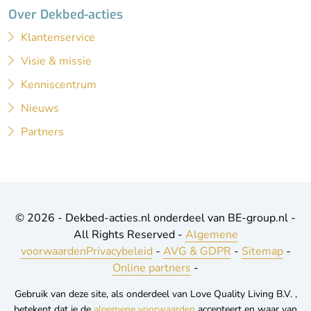
Over Dekbed-acties
Klantenservice
Visie & missie
Kenniscentrum
Nieuws
Partners
© 2026 - Dekbed-acties.nl onderdeel van BE-group.nl -
All Rights Reserved -
Algemene
voorwaarden
Privacybeleid
-
AVG & GDPR
-
Sitemap
-
Online partners
-
Gebruik van deze site, als onderdeel van Love Quality Living B.V. ,
betekent dat je de
algemene voorwaarden
accepteert en waar van