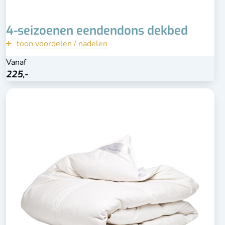
4-seizoenen eendendons dekbed
toon voordelen / nadelen
terug
Vanaf
Vanaf
Bekijk
225,-
225,-
Zwaar dekbed
Uitstekende kwaliteit
Duurzaam
Downafresh keurmerk
Mindere kwaliteit dan ganzendons