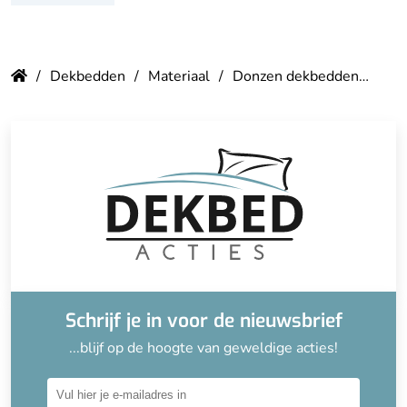
Dekbedden
Materiaal
Donzen dekbedden
4-s
Schrijf je in voor de nieuwsbrief
...blijf op de hoogte van geweldige acties!