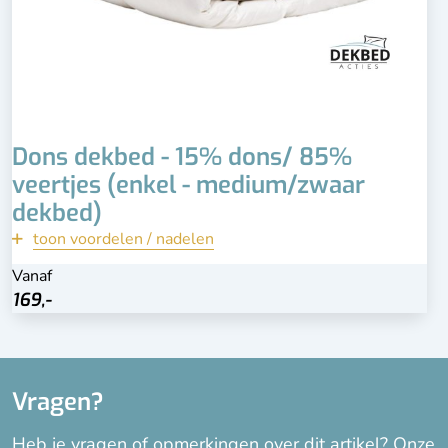
Dons dekbed - 15% dons/ 85%
veertjes (enkel - medium/zwaar
dekbed)
toon voordelen / nadelen
terug
Vanaf
169,-
169,-
Bekijk
Vragen?
Heb je vragen of opmerkingen over dit artikel? Onze