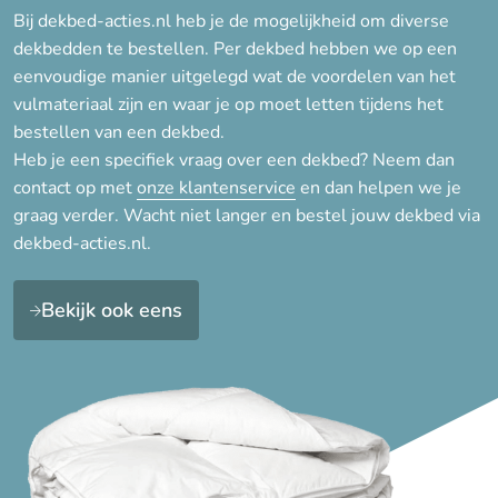
Synthetisch
Bij dekbed-acties.nl heb je de mogelijkheid om diverse
Veren
dekbedden te bestellen. Per dekbed hebben we op een
eenvoudige manier uitgelegd wat de voordelen van het
Wol
vulmateriaal zijn en waar je op moet letten tijdens het
Zijde
bestellen van een dekbed.
Heb je een specifiek vraag over een dekbed? Neem dan
contact op met
onze klantenservice
en dan helpen we je
Seizoen
graag verder. Wacht niet langer en bestel jouw dekbed via
4-seizoenen
dekbed-acties.nl.
Lente/Herfst, Winter
Winter
Bekijk ook eens
Zomer
Warmteklasse
Warmteklasse 1 (Winter
extra)