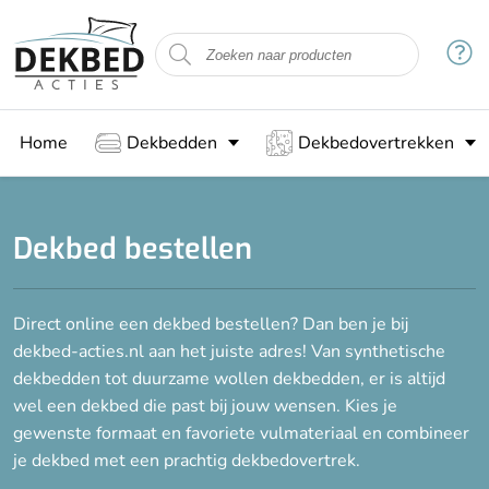
Filteren
Maat
Home
Dekbedden
Dekbedovertrekken
140 x 200 cm
140 x 220 cm
200 x 200 cm
Dekbed bestellen
200 x 220 cm
Direct online een dekbed bestellen? Dan ben je bij
Vulling
dekbed-acties.nl aan het juiste adres! Van synthetische
Bamboe
dekbedden tot duurzame wollen dekbedden, er is altijd
wel een dekbed die past bij jouw wensen. Kies je
Dons
gewenste formaat en favoriete vulmateriaal en combineer
Gesiliconiseerde holle vezels
je dekbed met een prachtig dekbedovertrek.
Katoen