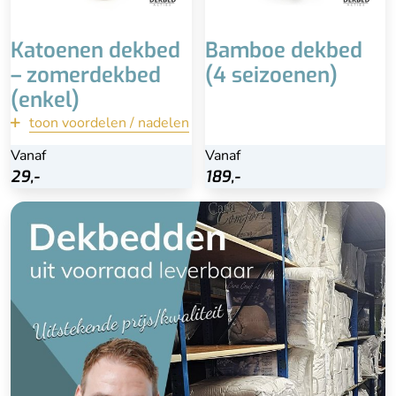
lagere temperaturen
Katoenen dekbed
Bamboe dekbed
– zomerdekbed
(4 seizoenen)
(enkel)
toon voordelen / nadelen
terug
Vanaf
Vanaf
Vanaf
Bekijk
29,-
29,-
189,-