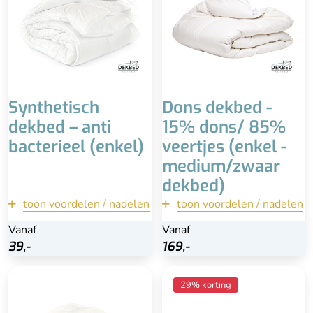
Wasbaar tot 60°
Duurzaam
Vuilafstotend
Anti-bacterieel
Downafresh keurmerk
Warm
Reukloos & goede
isolatie (holle vezel)
Wasbaar
Mindere kwaliteit dan
ganzendons
Zwaar
Minder luxe uitstraling,
goedkopere afwerking
Synthetisch
Dons dekbed -
dekbed – anti
15% dons/ 85%
bacterieel (enkel)
veertjes (enkel -
medium/zwaar
dekbed)
toon voordelen / nadelen
terug
toon voordelen / nadelen
terug
Vanaf
Vanaf
Vanaf
Bekijk
39,-
39,-
169,-
169,-
Bekijk
Goed vochtregulerend
Anti-allergie
29% korting
Ideaal voor mensen die
Wassen is overbodig
veel transpireren
Lekker licht en soepel