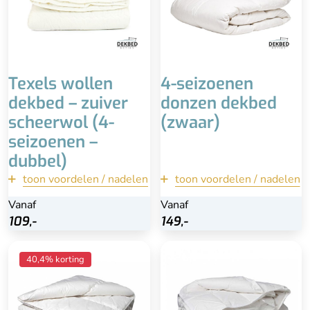
Hoge kwaliteit &
duurzaam
Advies is professioneel
reinigen
Niet in de wasmachine
Hoog percentage veertjes
Duurder
i.p.v. dons
Texels wollen
4-seizoenen
dekbed – zuiver
donzen dekbed
scheerwol (4-
(zwaar)
seizoenen –
dubbel)
toon voordelen / nadelen
terug
toon voordelen / nadelen
terug
Vanaf
Vanaf
Vanaf
Vanaf
Bekijk
Bekijk
109,-
109,-
149,-
149,-
Heerlijk warm
Superlicht
40,4% korting
100% zuiver scheerwol
Heerlijk zacht
Zelfreinigend & lange
90% eendendons (klasse
levensduur
1)