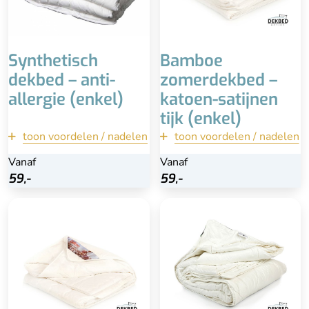
Beperkte isolatie tijdens
lagere temperaturen, niet
voor mensen die het snel
koud hebben
Synthetisch
Bamboe
dekbed – anti-
zomerdekbed –
allergie (enkel)
katoen-satijnen
tijk (enkel)
toon voordelen / nadelen
terug
toon voordelen / nadelen
terug
Vanaf
Vanaf
Vanaf
Vanaf
Bekijk
Bekijk
59,-
59,-
59,-
59,-
Voor hogere
temperaturen
Onderhoudsvriendelijk
Licht dekbed
Lekker luchtig en koel
Isoleert niet goed bij