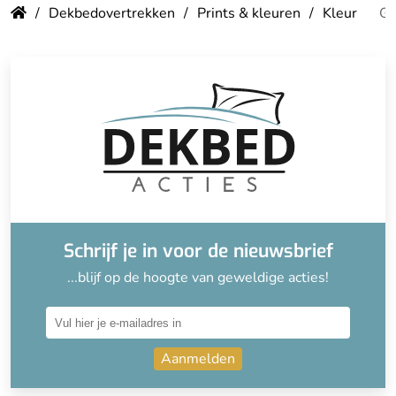
Dekbedovertrekken
Prints & kleuren
Kleur
Ge
Schrijf je in voor de nieuwsbrief
...blijf op de hoogte van geweldige acties!
Aanmelden