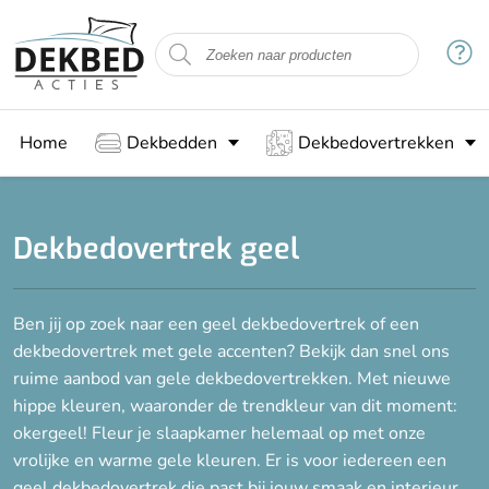
Filteren
Maat
Home
Dekbedden
Dekbedovertrekken
1-persoons (140x200/220)
2-persoons (200x200/220)
Lits-jumeaux (240x200/220)
Dekbedovertrek geel
Lits-jumeaux XL (260x220)
Ben jij op zoek naar een geel dekbedovertrek of een
Woonstijl
dekbedovertrek met gele accenten? Bekijk dan snel ons
ruime aanbod van gele dekbedovertrekken. Met nieuwe
hippe kleuren, waaronder de trendkleur van dit moment:
Stof
okergeel! Fleur je slaapkamer helemaal op met onze
vrolijke en warme gele kleuren. Er is voor iedereen een
Katoen-satijn
geel dekbedovertrek die past bij jouw smaak en interieur.