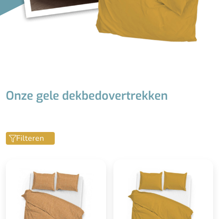
Onze gele dekbedovertrekken
Filteren
Inclusief okergele
kussenslopen (60x70) -
een enkele kussensloop
bij 1-persoons overtrek
Extra lange instopstrook