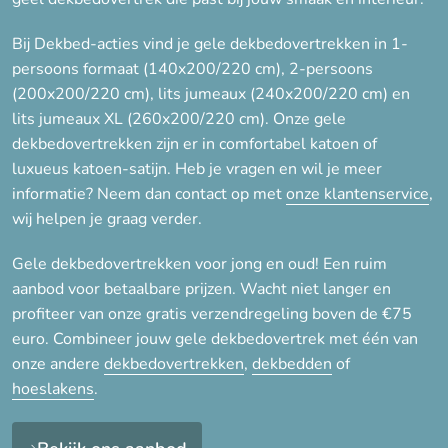
Bij Dekbed-acties vind je gele dekbedovertrekken in 1-
Voor kinderen
persoons formaat (140x200/220 cm), 2-persoons
(200x200/220 cm), lits jumeaux (240x200/220 cm) en
lits jumeaux XL (260x200/220 cm). Onze gele
Dessin
dekbedovertrekken zijn er in comfortabel katoen of
luxueus katoen-satijn. Heb je vragen en wil je meer
Effen
informatie? Neem dan contact op met
onze klantenservice
,
Stippen
wij helpen je graag verder.
Strepen
Gele dekbedovertrekken voor jong en oud! Een ruim
aanbod voor betaalbare prijzen. Wacht niet langer en
profiteer van onze gratis verzendregeling boven de €75
Merk
euro. Combineer jouw gele dekbedovertrek met één van
onze andere
dekbedovertrekken
,
dekbedden
of
hoeslakens
.
Type
Met brede instopstrook