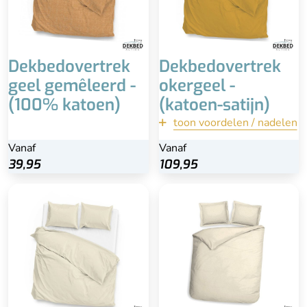
Wassen op 40 of 60 °C
Dekbedovertrek
Dekbedovertrek
geel gemêleerd -
okergeel -
(100% katoen)
(katoen-satijn)
toon voordelen / nadelen
terug
Vanaf
Vanaf
Vanaf
Bekijk
39,95
109,95
109,95
Inclusief kussenslopen
100% katoen-satijn
Extra lange instopstrook
Wasbaar