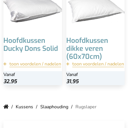
Dik kussen
lighouding
Losse inhoud, is te
vormen en te kneden
Hoofdkussen
Hoofdkussen
Ducky Dons Solid
dikke veren
(60x70cm)
toon voordelen / nadelen
toon voordelen / nadelen
terug
terug
Vanaf
Vanaf
32,95
32,95
31,95
31,95
Bekijk
Bekijk
Kussens
Slaaphouding
Rugslaper