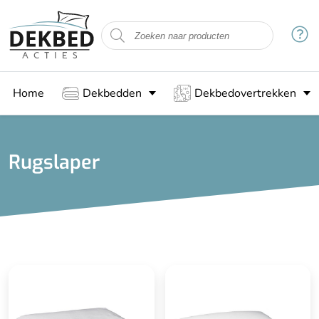
Home
Dekbedden
Dekbedovertrekken
Rugslaper
Stevig
Stevig
Voor rugslapers
60 x 70 cm
Anti-allergisch
Geschikt voor iedere