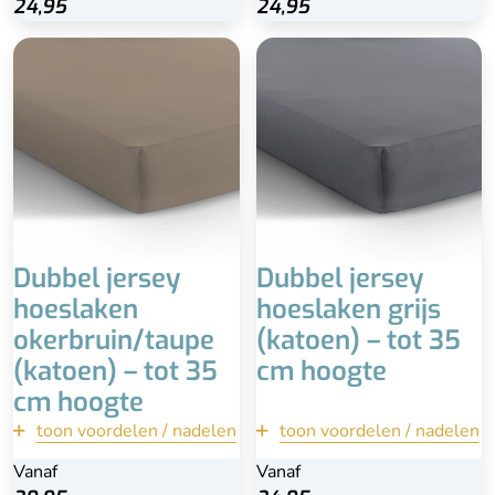
24,95
24,95
24,95
24,95
2 persoons - 140 x
1 persoons - 80/90 x
200/220
200/220
2 persoons - 160/180 x
2 persoons - 140 x
200/220
200/220
2 persoons - 190/200 x
2 persoons - 160/180 x
200/220
200/220
Matrashoogte tot 35 cm
2 persoons - 190/200 x
200/220
Matrashoogte tot 35 cm
Dubbel jersey
Dubbel jersey
hoeslaken
hoeslaken grijs
okerbruin/taupe
(katoen) – tot 35
(katoen) – tot 35
cm hoogte
cm hoogte
toon voordelen / nadelen
terug
toon voordelen / nadelen
terug
Vanaf
Vanaf
Vanaf
Vanaf
Bekijk
Bekijk