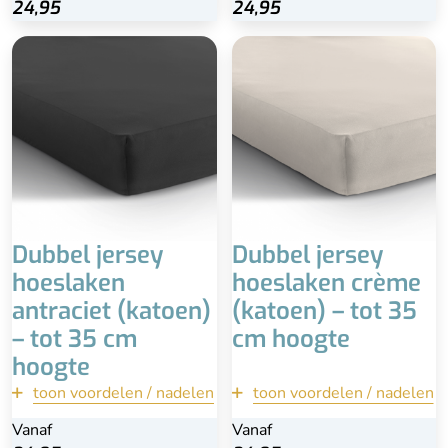
24,95
24,95
1 persoons - 80/90 x
1 persoons 80/90 x
200/220
200/220
2 persoons - 140 x
2 persoons 140 x
200/220
200/220
2 persoons - 160/180 x
2 persoons 160/180 x
200/220
200/220
2 persoons - 190/200 x
2 persoons190/200 x
200/220
200/220
Matrashoogte tot 35 cm
Matrashoogte tot 35 cm
Dubbel jersey
Dubbel jersey
hoeslaken
hoeslaken crème
antraciet (katoen)
(katoen) – tot 35
– tot 35 cm
cm hoogte
hoogte
toon voordelen / nadelen
terug
toon voordelen / nadelen
terug
Vanaf
Vanaf
Vanaf
Vanaf
Bekijk
Bekijk