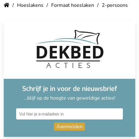
Hoeslakens
Formaat hoeslaken
2-persoons
1
Schrijf je in voor de nieuwsbrief
...blijf op de hoogte van geweldige acties!
Aanmelden