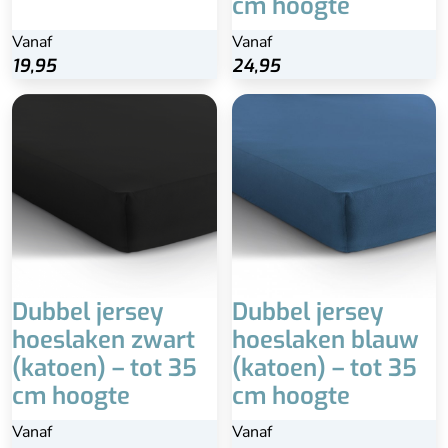
cm hoogte
Vanaf
Vanaf
19,95
24,95
Dubbel jersey
Dubbel jersey
hoeslaken zwart
hoeslaken blauw
(katoen) – tot 35
(katoen) – tot 35
cm hoogte
cm hoogte
Vanaf
Vanaf