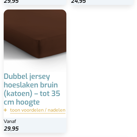
29,95
29,95
24,95
24,95
1 persoons - 80/90 x
200/220
2 persoons - 140 x
200/220
2 persoons - 160/180 x
200/220
Matrashoogte tot 35 cm
Dubbel jersey
hoeslaken bruin
(katoen) – tot 35
cm hoogte
toon voordelen / nadelen
terug
Vanaf
Vanaf
Bekijk
29,95
29,95