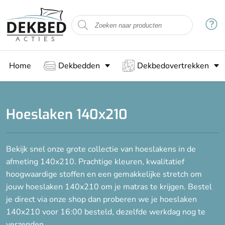
Filteren
Type matras
Home
Dekbedden
Dekbedovertrekken
Dikke matras (tot 35 cm
hoog)
Normale matras (tot 30 cm
hoog)
Hoeslaken 140x210
Stof
Bekijk snel onze grote collectie van hoeslakens in de
afmeting 140x210. Prachtige kleuren, kwalitatief
Dubbel jersey
hoogwaardige stoffen en een gemakkelijke stretch om
Katoen
jouw hoeslaken 140x210 om je matras te krijgen. Bestel
je direct via onze shop dan proberen we je hoeslaken
140x210 voor 16:00 besteld, dezelfde werkdag nog te
Hoogte
verzenden.