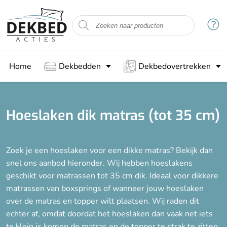
Filteren
Breedte
Home
Dekbedden
Dekbedovertrekken
100 cm
120 cm
140 cm
Hoeslaken dik matras (tot 35 cm)
160 cm
180 cm
190 cm
Zoek je een hoeslaken voor een dikke matras? Bekijk dan
200 cm
snel ons aanbod hieronder. Wij hebben hoeslakens
80 cm
geschikt voor matrassen tot 35 cm dik. Ideaal voor dikkere
matrassen van boxsprings of wanneer jouw hoeslaken
90 cm
over de matras en topper wilt plaatsen. Wij raden dit
echter af, omdat doordat het hoeslaken dan vaak net iets
Lengte
te klein is komen de matras en de topper te strak te zitten