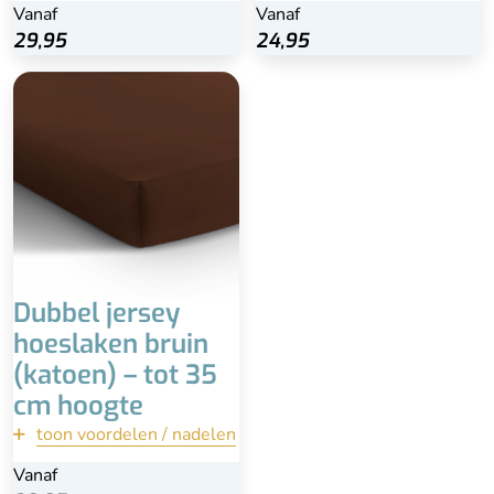
Vanaf
Vanaf
Vanaf
Vanaf
Bekijk
Bekijk
29,95
29,95
24,95
24,95
1 persoons - 80/90 x
200/220
2 persoons - 140 x
200/220
2 persoons - 160/180 x
200/220
Matrashoogte tot 35 cm
Dubbel jersey
hoeslaken bruin
(katoen) – tot 35
cm hoogte
toon voordelen / nadelen
terug
Vanaf
Vanaf
Bekijk