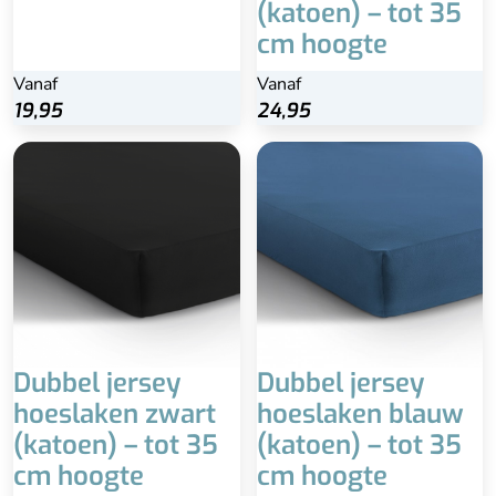
(katoen) – tot 35
cm hoogte
Vanaf
Vanaf
19,95
24,95
Dubbel jersey
Dubbel jersey
hoeslaken zwart
hoeslaken blauw
(katoen) – tot 35
(katoen) – tot 35
cm hoogte
cm hoogte