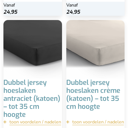
Vanaf
Vanaf
24,95
24,95
1 persoons - 80/90 x
1 persoons 80/90 x
200/220
200/220
2 persoons - 140 x
2 persoons 140 x
200/220
200/220
2 persoons - 160/180 x
2 persoons 160/180 x
200/220
200/220
2 persoons - 190/200 x
2 persoons190/200 x
200/220
200/220
Matrashoogte tot 35 cm
Matrashoogte tot 35 cm
Dubbel jersey
Dubbel jersey
hoeslaken
hoeslaken crème
antraciet (katoen)
(katoen) – tot 35
– tot 35 cm
cm hoogte
hoogte
toon voordelen / nadelen
terug
toon voordelen / nadelen
terug