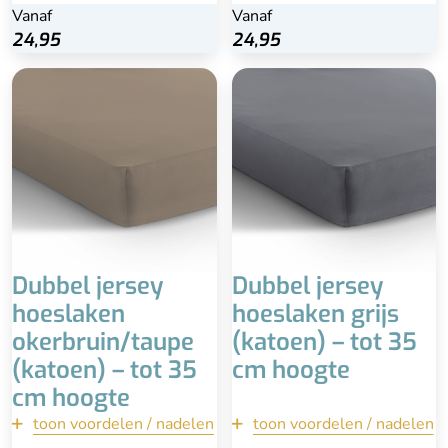
Vanaf
Vanaf
Vanaf
Vanaf
Bekijk
Bekijk
24,95
24,95
24,95
24,95
2 persoons - 140 x
1 persoons - 80/90 x
200/220
200/220
2 persoons - 160/180 x
2 persoons - 140 x
200/220
200/220
2 persoons - 190/200 x
2 persoons - 160/180 x
200/220
200/220
Matrashoogte tot 35 cm
2 persoons - 190/200 x
200/220
Matrashoogte tot 35 cm
Dubbel jersey
Dubbel jersey
hoeslaken
hoeslaken grijs
okerbruin/taupe
(katoen) – tot 35
(katoen) – tot 35
cm hoogte
cm hoogte
toon voordelen / nadelen
terug
toon voordelen / nadelen
terug