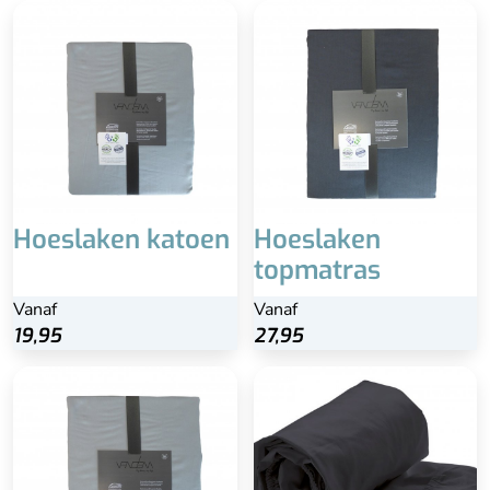
Katoen
Breedte
100 cm
120 cm
140 cm
Hoeslaken katoen
Hoeslaken
160 cm
topmatras
180 cm
Vanaf
Vanaf
190 cm
19,95
27,95
200 cm
80 cm
90 cm
Hoogte