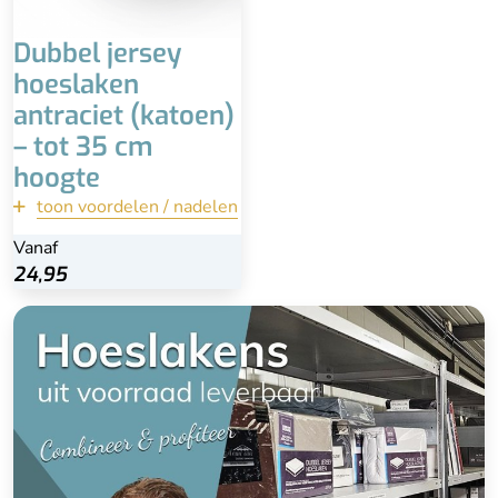
Matrashoogte tot 35 cm
Dubbel jersey
hoeslaken
antraciet (katoen)
– tot 35 cm
hoogte
toon voordelen / nadelen
terug
Vanaf
Vanaf
Bekijk
24,95
24,95