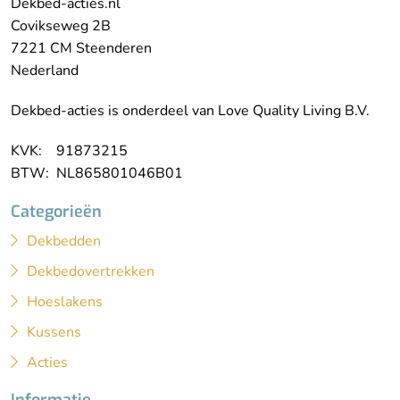
Dekbed-acties.nl
Covikseweg 2B
7221 CM Steenderen
Nederland
Dekbed-acties is onderdeel van Love Quality Living B.V.
KVK: 91873215
BTW: NL865801046B01
Categorieën
Dekbedden
Dekbedovertrekken
Hoeslakens
Kussens
Acties