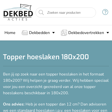
Filteren
Type matras
Home
Dekbedden
Dekbedovertrekken
Topper
Breedte
Topper hoeslaken 180x200
120 cm
160 cm
Ben jij op zoek naar een topper hoeslaken in het formaat
180 cm
180x200? Wij helpen je graag verder. Wij hebben speciaal
200 cm
voor jou een overzicht gecreëerd van al onze topper
hoeslakens beschikbaar in 180x200.
80 cm
90 cm
Ons advies:
Heb je een topper dan 12 cm? Dan adviseren
we een standaard hoeslaken i.p.v. een hoeslaken voor een