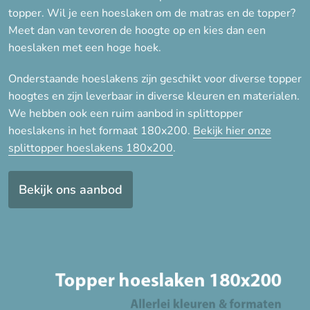
topper. Wil je een hoeslaken om de matras en de topper?
Hoogte
Meet dan van tevoren de hoogte op en kies dan een
hoeslaken met een hoge hoek.
Lengte
Onderstaande hoeslakens zijn geschikt voor diverse topper
hoogtes en zijn leverbaar in diverse kleuren en materialen.
200 cm
We hebben ook een ruim aanbod in splittopper
210 cm
hoeslakens in het formaat 180x200.
Bekijk hier onze
splittopper hoeslakens 180x200
.
220 cm
Bekijk ons aanbod
Stof
Katoen