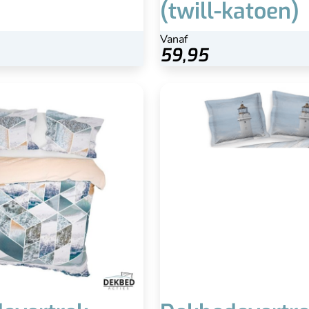
(twill-katoen)
Vanaf
59,95
overtrek Blokken marmer -
(katoen-satijn)
100% katoen-satijn
Beide kanten print
Kreukvrij
erlijk zacht en mooie glans