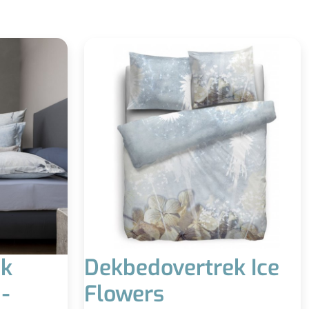
ek
Dekbedovertrek Ice
-
Flowers