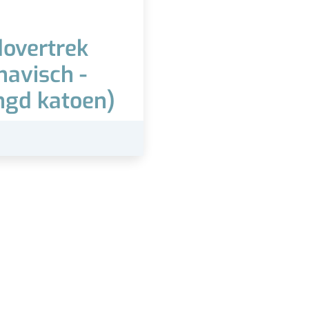
overtrek
navisch -
gd katoen)
Vanaf
19,95