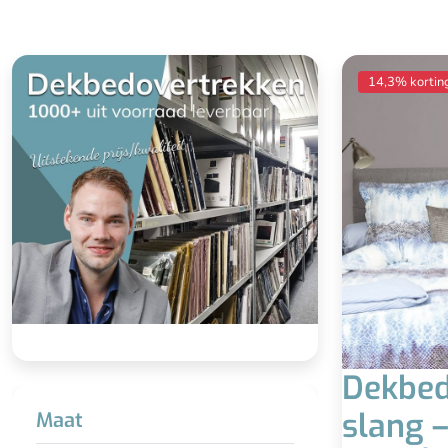
14,3% kortin
Dekbed
slang –
Maat