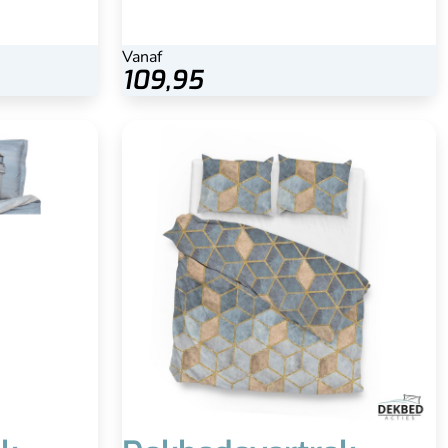
Vanaf
109,95
Dekbedovertrek Geometrisch - (flanel)
Doorlopende instopstrook
Heerlijk warm en zacht (comfortabel)
Vochtregulerend
Geschikt voor koele herfst en koude
winters
Minder geschikt voor in de warme
zomers