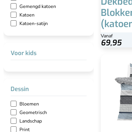
Dekbed
Gemengd katoen
Blokke
Katoen
(katoen
Katoen-satijn
Vanaf
Bekijk
69,95
Voor kids
Dekb
I
80
Dessin
Bloemen
Geometrisch
Landschap
Print