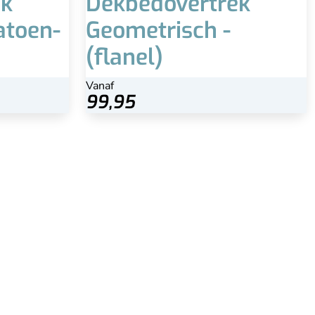
ek
Dekbedovertrek
atoen-
Geometrisch -
(flanel)
Vanaf
Vanaf
Bekijk
99,95
99,95