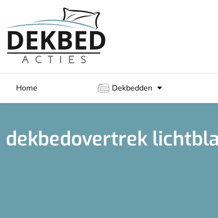
Home
Dekbedden
dekbedovertrek lichtb