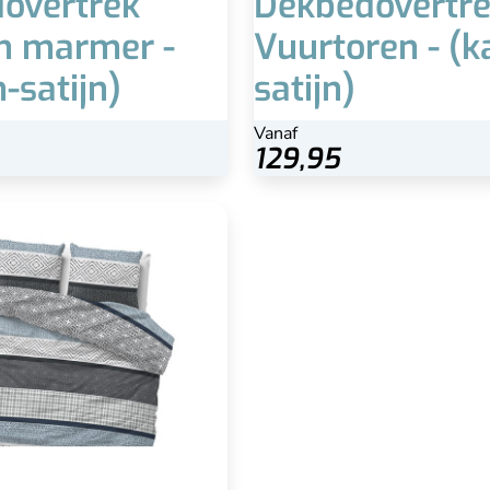
overtrek
Dekbedovertr
n marmer -
Vuurtoren - (k
-satijn)
satijn)
Vanaf
Vanaf
69,95
129,95
edovertrek Scandinavisch -
(gemengd katoen)
nstopstrook gehele breedte
% Katoen / 20% Polyester
Anti-allergisch
Incl. kussenslopen
Wasbaar