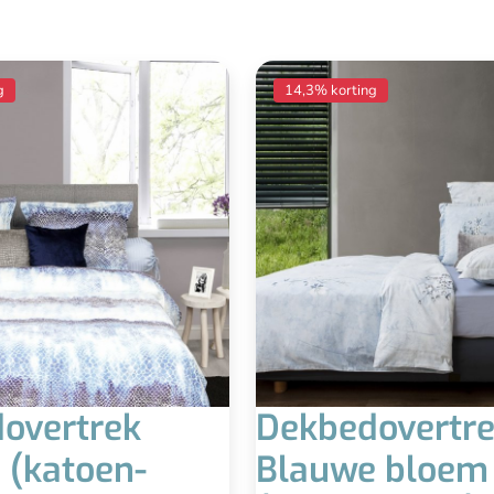
g
14,3% korting
overtrek
Dekbedovertr
 (katoen-
Blauwe bloem 