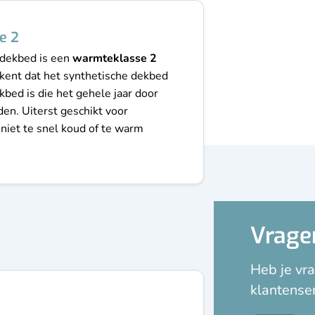
e 2
e dekbed is een
warmteklasse 2
ekent dat het synthetische dekbed
bed is die het gehele jaar door
en. Uiterst geschikt voor
niet te snel koud of te warm
etische dekbed
00 cm, 200 x 220 cm, 240 x 200 cm, 240 x 220 cm
Vrage
d
Anti allergie beddengoed
Beddengoed
Beddengoed 
sale
Dekbed bestellen
Dekbed eenpersoons
Dekbed 
Heb je vra
Dekbed tweepersoons
Dekbed twijfelaar
dekbed warmt
klantenser
dekbed
goed dekbed
goedkoop beddengoed
goedkope