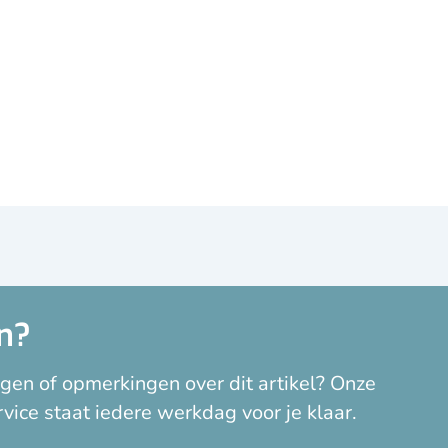
n?
aanbieding
Beddengoed goedkoop
Beddengoed kind
goedkoop
Dekbed juniorbed
Dekbed kind
gen of opmerkingen over dit artikel? Onze
eklasse 2
dekbed winter
dekbed wit
vice staat iedere werkdag voor je klaar.
 dekbedden
groot dekbed
junior dekbed