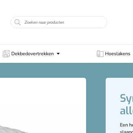
Dekbedovertrekken
Hoeslakens
Sy
al
Een h
slaapc