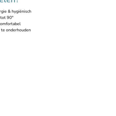
rgie & hygiënisch
tot 90°
comfortabel
k te onderhouden