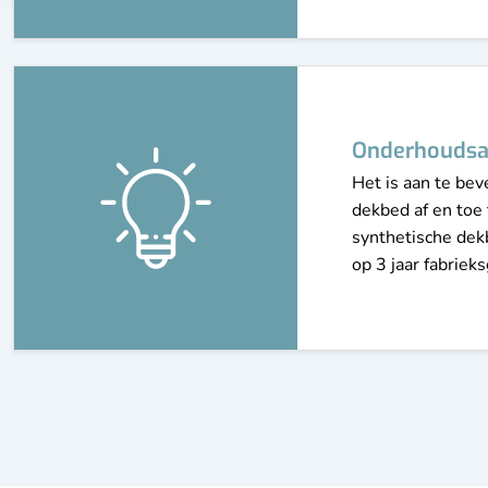
Eigenschap
Wasbaar
Onderhoudsa
Eigenschap
Anti-allergie
Het is aan te be
dekbed af en toe 
synthetische dekb
op 3 jaar fabrieks
Product
Dekbed