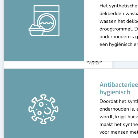
Vulling
Synthetisch
Anti-allergie
Het synthetische
kinderdekbed
kinderdekbedden
tweepersoons dekbe
Onderhoudsvriendelijk
dekbedden wasbaa
Wasbaar tot 90 °C
wassen het dekbe
droogtrommel. D
Minder luxe afwerking
onderhouden is ge
een hygiënisch en
Seizoen
Lente/Herfst, Winter
Antibacteriee
Synthetisch dekbed –
hygiënisch
Warmteklasse
Warmteklasse 2 (Winter)
anti-allergie (4-
Doordat het synt
onderhouden is, 
seizoenen – dubbel)
wordt, krijgt huis
maakt het synthe
Vanaf
Vanaf
Bekijk
99,-
99,-
voor mensen met 