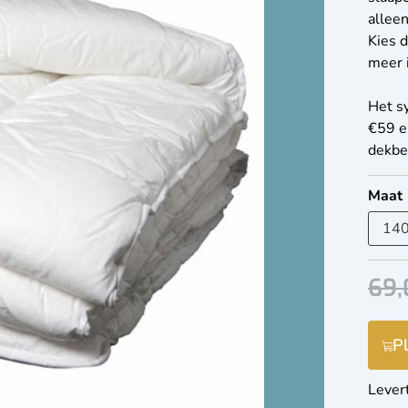
allee
Kies d
meer i
Het sy
€59 e
dekbe
Maat
69,
P
Lever