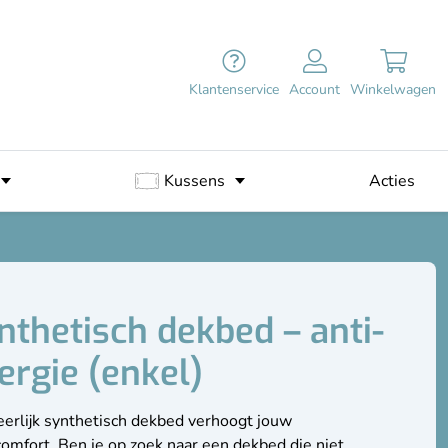
Klantenservice
Account
Winkelwagen
Kussens
Acties
nthetisch dekbed – anti-
lergie (enkel)
eerlijk synthetisch dekbed verhoogt jouw
omfort. Ben je op zoek naar een dekbed die niet