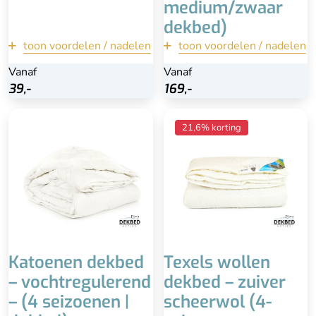
medium/zwaar
dekbed)
toon voordelen / nadelen
terug
toon voordelen / nadelen
terug
Vanaf
Vanaf
Vanaf
Bekijk
39,-
39,-
169,-
169,-
Bekijk
Goed vochtregulerend
Vuilafstotend dankzij
21,6% korting
Ideaal voor mensen die
lanoline
veel transpireren
Zuiver wollen dekbed
Kwalitatief dekbed
Zwaar dekbed
Voordelig & wasbaar
Hoge kwaliteit &
duurzaam
Isoleert iets minder dan
andere materialen
Niet in de wasmachine
Duurder
Katoenen dekbed
Texels wollen
– vochtregulerend
dekbed – zuiver
– (4 seizoenen |
scheerwol (4-