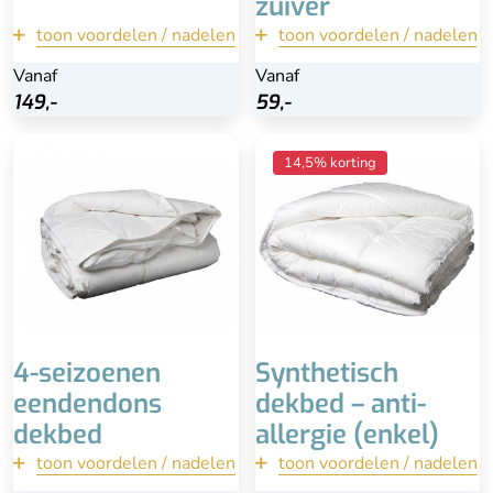
zuiver
toon voordelen / nadelen
terug
toon voordelen / nadelen
terug
Vanaf
Vanaf
Vanaf
Vanaf
Bekijk
Bekijk
149,-
149,-
59,-
59,-
Superlicht
Anti-allergie & hygiënisch
14,5% korting
Heerlijk zacht
Wasbaar tot 90°
90% eendendons (klasse
Heerlijk comfortabel
1)
Makkelijk te onderhouden
Duurzame en
diervriendelijke manier
Minder luxe uitstraling
geproduceerd
Advies is professioneel
laten reinigen
4-seizoenen
Synthetisch
eendendons
dekbed – anti-
dekbed
allergie (enkel)
toon voordelen / nadelen
terug
toon voordelen / nadelen
terug