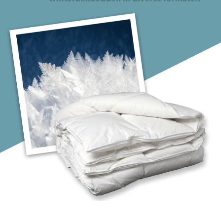
Medium/Zwaar
Vochtregulerend
Vuilafstotend
Warm
Wasbaar
Zwaar