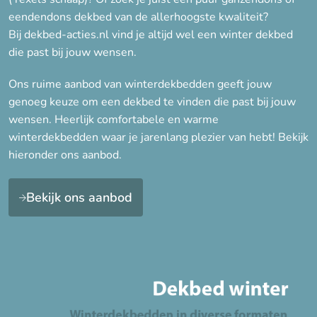
Synthetisch
eendendons dekbed van de allerhoogste kwaliteit?
Veren
Bij dekbed-acties.nl vind je altijd wel een winter dekbed
Wol
die past bij jouw wensen.
Ons ruime aanbod van winterdekbedden geeft jouw
Seizoen
genoeg keuze om een dekbed te vinden die past bij jouw
wensen. Heerlijk comfortabele en warme
4-seizoenen
winterdekbedden waar je jarenlang plezier van hebt! Bekijk
Lente/Herfst, Winter
hieronder ons aanbod.
Winter
Bekijk ons aanbod
Eigenschap
Anti-allergie
Biologisch
Duurzaam
Licht