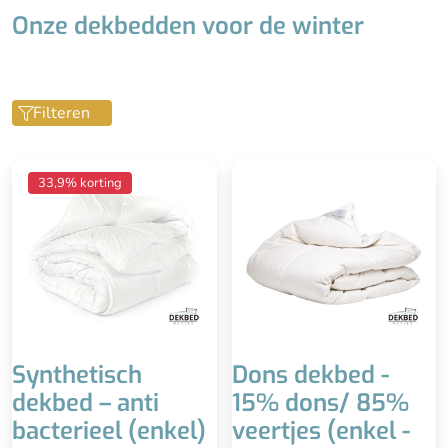
Onze dekbedden voor de winter
Filteren
Ieder seizoen
Zwaar dekbed
33,9% korting
(warmteklasse 2)
Uitstekende kwaliteit
Wasbaar tot 60°
Duurzaam
Anti-bacterieel
Downafresh keurmerk
Reukloos & goede
isolatie (holle vezel)
Mindere kwaliteit dan
ganzendons
Minder luxe uitstraling,
goedkopere afwerking
Synthetisch
Dons dekbed -
dekbed – anti
15% dons/ 85%
bacterieel (enkel)
veertjes (enkel -