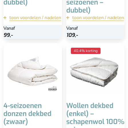
dubbel)
seizoenen –
dubbel)
toon voordelen / nadelen
terug
toon voordelen / nadelen
terug
Vanaf
Vanaf
Vanaf
Vanaf
Bekijk
Bekijk
99,-
99,-
109,-
109,-
Zwaar dekbed
Heerlijk warm
40,4% korting
Downafresh keurmerk
100% zuiver scheerwol
Betaalbare prijs
Zelfreinigend & lange
Duurzaam
levensduur
Goed ademend, dankzij
katoenen tijk
Advies is professioneel
reinigen
Hoog percentage veertjes
Zwaarder dekbed (ook
i.p.v. dons
positief)
Niet wassen in
4-seizoenen
Wollen dekbed
wasmachine
donzen dekbed
(enkel) –
(zwaar)
schapenwol 100%