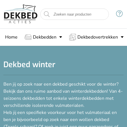
Filteren
Maat
Home
Dekbedden
Dekbedovertrekken
140 x 200 cm
140 x 220 cm
200 x 200 cm
Dekbed winter
200 x 220 cm
Ben jij op zoek naar een dekbed geschikt voor de winter?
Vulling
Bekijk dan ons ruime aanbod van winterdekbedden! Van 4-
Bamboe
seizoens dekbedden tot enkele winterdekbedden met
verschillende isolerende vulmaterialen.
Dons
Heb jij een specifieke voorkeur voor het vulmateriaal en
Gesiliconiseerde holle vezels
ben je bijvoorbeeld op zoek naar een wollen dekbed
Katoen
(Texels schaap)? Of zoek je juist een puur ganzendons of