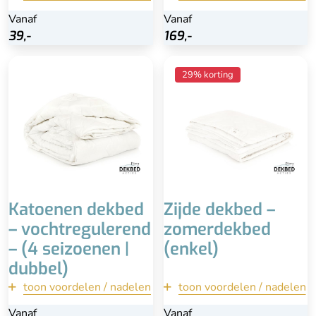
terug
Vanaf
Vanaf
Vanaf
Bekijk
39,-
39,-
169,-
169,-
Bekijk
Goed vochtregulerend
Anti-allergie
29% korting
Ideaal voor mensen die
Wassen is overbodig
veel transpireren
Lekker licht en soepel
Kwalitatief dekbed
Reguleert
Voordelig & wasbaar
transpiratievocht en
ademt
Isoleert iets minder dan
andere materialen
Voor sommigen een te
licht dekbed (weinig druk)
Katoenen dekbed
Zijde dekbed –
– vochtregulerend
zomerdekbed
– (4 seizoenen |
(enkel)
dubbel)
toon voordelen / nadelen
terug
toon voordelen / nadelen
terug
Vanaf
Vanaf
Vanaf
Vanaf