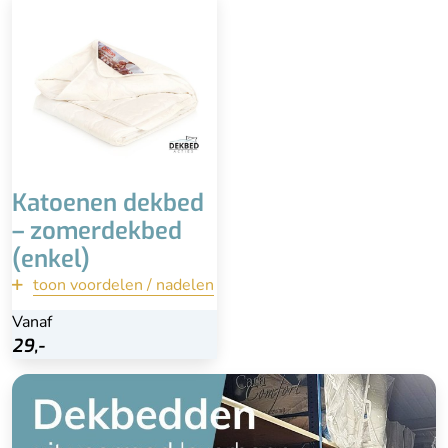
Voor hogere
temperaturen
Onderhoudsvriendelijk
Licht dekbed
Lekker luchtig en koel
Isoleert niet goed bij
lagere temperaturen
Katoenen dekbed
– zomerdekbed
(enkel)
toon voordelen / nadelen
terug
Vanaf
Vanaf
Bekijk
29,-
29,-