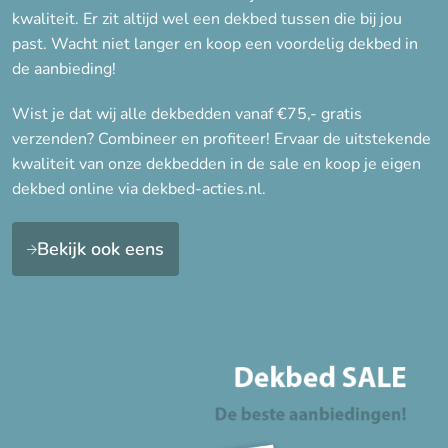
Synthetisch
kwaliteit. Er zit altijd wel een dekbed tussen die bij jou
Veren
past. Wacht niet langer en koop een voordelig dekbed in
de aanbieding!
Wol
Zijde
Wist je dat wij alle dekbedden vanaf €75,- gratis
verzenden? Combineer en profiteer! Ervaar de uitstekende
kwaliteit van onze dekbedden in de sale en koop je eigen
Seizoen
dekbed online via dekbed-acties.nl.
4-seizoenen
Lente/Herfst, Winter
Bekijk ook eens
Winter
Zomer
Warmteklasse
Warmteklasse 1 (Winter
extra)