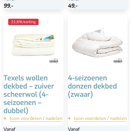
Bekijk
Bekijk
99,-
99,-
49,-
49,-
Vuilafstotend dankzij
Zwaar dekbed
21,6% korting
lanoline
Downafresh keurmerk
Zuiver wollen dekbed
Betaalbare prijs
Zwaar dekbed
Duurzaam
Hoge kwaliteit &
duurzaam
Advies is professioneel
reinigen
Niet in de wasmachine
Hoog percentage veertjes
Duurder
i.p.v. dons
Texels wollen
4-seizoenen
dekbed – zuiver
donzen dekbed
scheerwol (4-
(zwaar)
seizoenen –
dubbel)
toon voordelen / nadelen
terug
toon voordelen / nadelen
terug
Vanaf
Vanaf
Vanaf
Vanaf