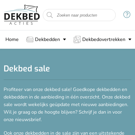
Filteren
Maat
Home
Dekbedden
Dekbedovertrekken
140 x 200 cm
140 x 220 cm
200 x 200 cm
Dekbed sale
200 x 220 cm
Profiteer van onze dekbed sale! Goedkope dekbedden en
Vulling
dekbedden in de aanbieding in één overzicht. Onze dekbed
Bamboe
sale wordt wekelijks geüpdate met nieuwe aanbiedingen.
Wil je graag op de hoogte blijven? Schrijf je dan in voor
Dons
onze nieuwsbrief.
Gesiliconiseerde holle vezels
Katoen
Ook onze dekbedden in de sale zijn van een uitstekende