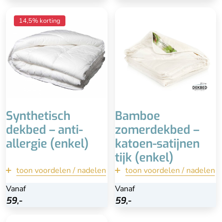
Anti-allergie & hygiënisch
Voor de zomer
14,5% korting
Wasbaar tot 90°
Zacht en soepel
Heerlijk comfortabel
Wasbaar tot 40° graden
Makkelijk te onderhouden
Luchtig en
vochtregulerend
Minder luxe uitstraling
Beperkte isolatie tijdens
lagere temperaturen, niet
voor mensen die het snel
koud hebben
Synthetisch
Bamboe
dekbed – anti-
zomerdekbed –
allergie (enkel)
katoen-satijnen
tijk (enkel)
toon voordelen / nadelen
terug
toon voordelen / nadelen
terug
Vanaf
Vanaf
Vanaf
Vanaf
Bekijk
Bekijk
59,-
59,-
59,-
59,-