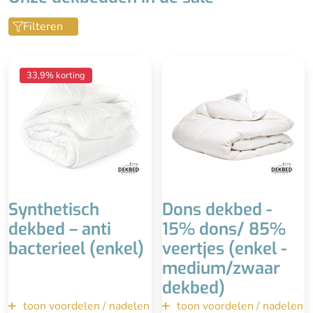
Vuilafstotend
Warm
Filteren
Wasbaar
Zwaar
Ieder seizoen
Zwaar dekbed
33,9% korting
(warmteklasse 2)
Uitstekende kwaliteit
Wasbaar tot 60°
Duurzaam
Anti-bacterieel
Downafresh keurmerk
Reukloos & goede
isolatie (holle vezel)
Mindere kwaliteit dan
ganzendons
Minder luxe uitstraling,
goedkopere afwerking
Synthetisch
Dons dekbed -
dekbed – anti
15% dons/ 85%
bacterieel (enkel)
veertjes (enkel -
medium/zwaar
dekbed)
toon voordelen / nadelen
terug
toon voordelen / nadelen