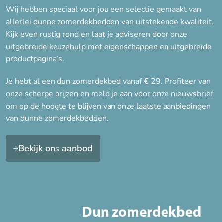
Wij hebben speciaal voor jou een selectie gemaakt van
Warmteklasse
allerlei dunne zomerdekbedden van uitstekende kwaliteit.
Kijk even rustig rond en laat je adviseren door onze
Warmteklasse 4 (Zomer)
uitgebreide keuzehulp met eigenschappen en uitgebreide
productpagina’s.
Eigenschap
Je hebt al een dun zomerdekbed vanaf € 29. Profiteer van
Anti-allergie
onze scherpe prijzen en meld je aan voor onze nieuwsbrief
om op de hoogte te blijven van onze laatste aanbiedingen
Duurzaam
van dunne zomerdekbedden.
Koel
Licht
Bekijk ons aanbod
Onderhoudsvrij
Vochtregulerend
Wasbaar