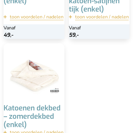
(enkel)
katoen-satijnen
tijk (enkel)
toon voordelen / nadelen
terug
toon voordelen / nadelen
terug
Vanaf
Vanaf
Vanaf
Vanaf
Bekijk
Bekijk
49,-
49,-
59,-
59,-
Voor hogere
temperaturen
Onderhoudsvriendelijk
Licht dekbed
Lekker luchtig en koel
Isoleert niet goed bij
lagere temperaturen
Katoenen dekbed
– zomerdekbed
(enkel)
toon voordelen / nadelen
terug