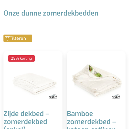
Onze dunne zomerdekbedden
Filteren
Anti-allergie
Voor de zomer
29% korting
Wassen is overbodig
Zacht en soepel
Lekker licht en soepel
Wasbaar tot 40° graden
Reguleert
Luchtig en
transpiratievocht en
vochtregulerend
ademt
Beperkte isolatie tijdens
Voor sommigen een te
lagere temperaturen, niet
licht dekbed (weinig druk)
voor mensen die het snel
koud hebben
Zijde dekbed –
Bamboe
zomerdekbed
zomerdekbed –