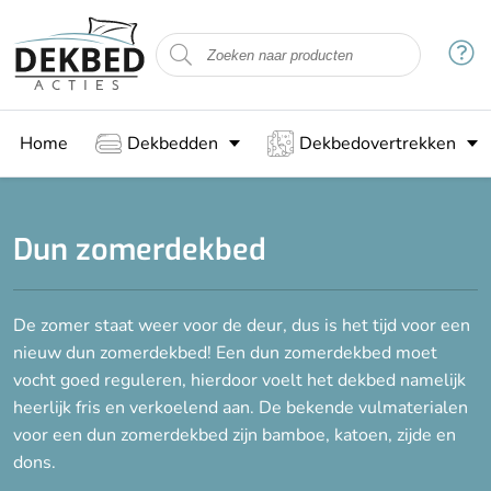
Filteren
Maat
Home
Dekbedden
Dekbedovertrekken
140 x 200 cm
140 x 220 cm
200 x 200 cm
Dun zomerdekbed
200 x 220 cm
De zomer staat weer voor de deur, dus is het tijd voor een
Vulling
nieuw dun zomerdekbed! Een dun zomerdekbed moet
Bamboe
vocht goed reguleren, hierdoor voelt het dekbed namelijk
heerlijk fris en verkoelend aan. De bekende vulmaterialen
Katoen
voor een dun zomerdekbed zijn bamboe, katoen, zijde en
Zijde
dons.