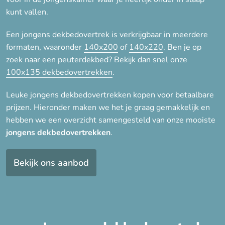
Katoen-twill
kunt vallen.
Microfiber
Een jongens dekbedovertrek is verkrijgbaar in meerdere
Microvezel
formaten, waaronder
140x200
of
140x220
. Ben je op
Teddy microfleece
zoek naar een peuterdekbed? Bekijk dan snel onze
100x135 dekbedovertrekken
.
Voor kinderen
Leuke jongens dekbedovertrekken kopen voor betaalbare
prijzen. Hieronder maken we het je graag gemakkelijk en
Jongens
hebben we een overzicht samengesteld van onze mooiste
Kinderdekbedovertrek
jongens dekbedovertrekken
.
Meisjes
Bekijk ons aanbod
Merk
Good morning
Heckett&Lane
Sleeptime