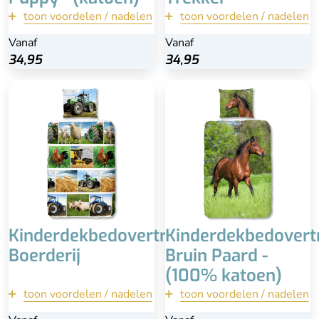
toon voordelen / nadelen
toon voordelen / nadelen
terug
terug
Vanaf
Vanaf
34,95
34,95
34,95
34,95
Bekijk
Bekijk
Dubbelzijdig
Prachtige fotoprint
dekbedovertrek
Bijpassende kussensloop
100% katoen
60x70 cm
Wasbaar op 60 °C
100% katoen
Bijpassende kussensloop
Wasbaar op 60 °C
60x70 cm
Kinderdekbedovertrek
Kinderdekbedovert
Boerderij
Bruin Paard -
(100% katoen)
toon voordelen / nadelen
toon voordelen / nadelen
terug
terug