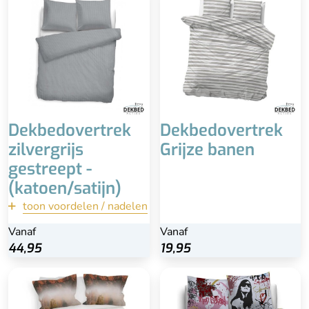
100% katoen-satijn
Alleen nog beschikbaar in
140x200/220
Dekbedovertrek
Dekbedovertrek
zilvergrijs
Grijze banen
gestreept -
(katoen/satijn)
toon voordelen / nadelen
terug
Vanaf
Vanaf
44,95
44,95
19,95
Bekijk