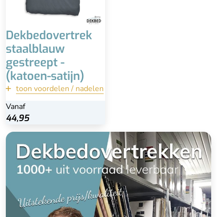
Dekbedovertrek
staalblauw
gestreept -
(katoen-satijn)
toon voordelen / nadelen
terug
Vanaf
Vanaf
Bekijk
44,95
44,95