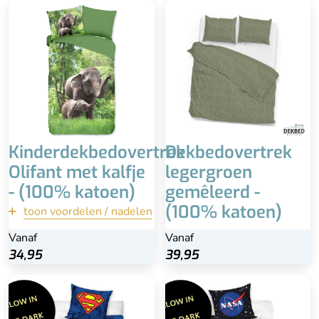
100% katoen
Bijpassende kussensloop
60x70 cm
Scherpe print
Wasbaar op 60 °C
Kinderdekbedovertrek
Dekbedovertrek
Olifant met kalfje
legergroen
- (100% katoen)
gemêleerd -
(100% katoen)
toon voordelen / nadelen
terug
Vanaf
Vanaf
34,95
34,95
39,95
Bekijk
Beste keuze!
Beste keuze!
Duurzaam, blijft langer
Duurzaam, blijft langer