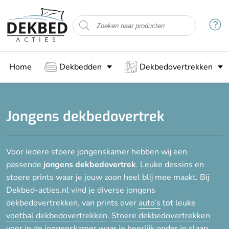
Filteren
Maat
Home
Dekbedden
Dekbedovertrekken
Kinder overtrek (140x200)
1-persoons (140x200/220)
2-persoons (200x200/220)
Jongens dekbedovertrek
Lits-jumeaux (240x200/220)
Lits-jumeaux XL (260x220)
Voor iedere stoere jongenskamer hebben wij een
passende
jongens dekbedovertrek
. Leuke dessins en
Stof
stoere prints waar je jouw zoon heel blij mee maakt. Bij
Dekbed-acties.nl vind je diverse jongens
Gemengd katoen
dekbedovertrekken, van prints over
auto’s
tot leuke
Katoen
voetbal dekbedovertrekken
.
Stoere dekbedovertrekken
Katoen-satijn
voor in de jongenskamer waar je heerlijk onder in slaap