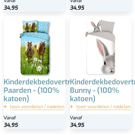
Vanaf
Vanaf
34,95
34,95
34,95
34,95
Bekijk
Bekijk
Dubbelzijdige overtrek
100% katoen
Prachtige print
Dubbelzijdig
100% katoen
Fotorealistische opdruk
Wasbaar op 60 °C
Bijpassende kussensloop
Bijpassende kussensloop
60x70 cm
60x70 cm
Kinderdekbedovertrek
Kinderdekbedovert
Paarden - (100%
Bunny - (100%
katoen)
katoen)
toon voordelen / nadelen
toon voordelen / nadelen
terug
terug
Vanaf
Vanaf
34,95
34,95
34,95
34,95
Bekijk
Bekijk