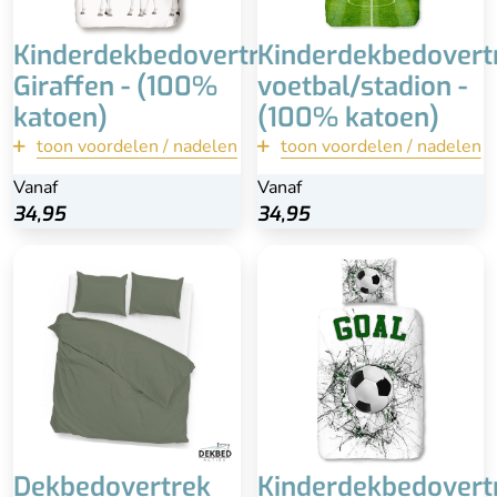
Kinderdekbedovertrek
Kinderdekbedovert
Giraffen - (100%
voetbal/stadion -
katoen)
(100% katoen)
toon voordelen / nadelen
toon voordelen / nadelen
terug
terug
Vanaf
Vanaf
34,95
34,95
34,95
34,95
Bekijk
Bekijk
Inclusief kussenslopen
100% katoen
(60x70)
Wasbaar op 60 °C
100% katoen-satijn
Bijpassende kussensloop
Extra lange instopstrook
60x70 cm
Wasbaar
Dekbedovertrek
Kinderdekbedovert