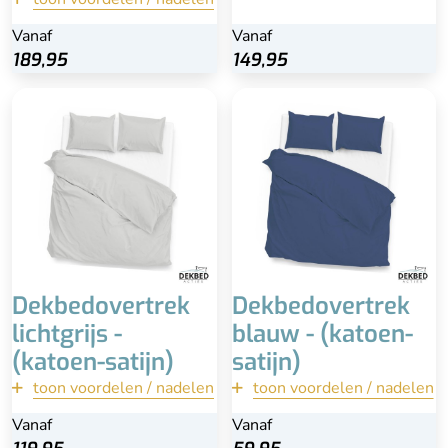
Vanaf
Vanaf
Vanaf
Bekijk
189,95
189,95
149,95
100% katoen-satijn
Inclusief kussenslopen
Inclusief kussenslopen
100% katoen-satijn
(60x70)
Extra lange instopstrook
Wasbaar
Wasbaar
Extra lange instopstrook
Dekbedovertrek
Dekbedovertrek
lichtgrijs -
blauw - (katoen-
(katoen-satijn)
satijn)
toon voordelen / nadelen
terug
toon voordelen / nadelen
terug
Vanaf
Vanaf
Vanaf
Vanaf
Bekijk
Bekijk