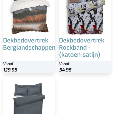
Dekbedovertrek
Dekbedovertrek
Berglandschappen
Rockband -
(katoen-satijn)
Vanaf
Vanaf
129,95
54,95
Inclusief bijpassende
kussenslo(o)p(en)
100% katoen-satijn
Wasbaar