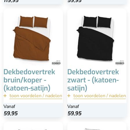
119,95
119,95
59,95
59,95
Inclusief kussenslopen
Inclusief kussenslopen
100% katoen-satijn
100% katoen-satijn
Extra lange instopstrook
Wasbaar
Wasbaar
Dekbedovertrek
Dekbedovertrek
bruin/koper -
zwart - (katoen-
(katoen-satijn)
satijn)
toon voordelen / nadelen
terug
toon voordelen / nadelen
terug
Vanaf
Vanaf
Vanaf
Vanaf
Bekijk
Bekijk
59,95
59,95
59,95
59,95
Inclusief kussensloop