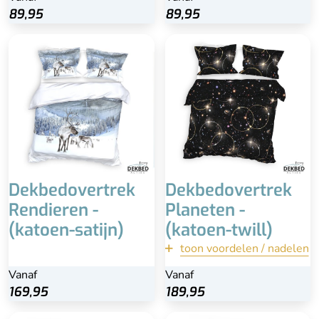
89,95
89,95
Brede dooplopende
instopstrook van +- 20
cm
Bijpassende
kussenslopen
Zachter dan standaard
katoen
Minder kreukgevoeliger
dan gewoon katoen
Dekbedovertrek
Dekbedovertrek
Vaak iets prijziger dan
Rendieren -
Planeten -
andere katoensoorten
(katoen-satijn)
(katoen-twill)
toon voordelen / nadelen
terug
Vanaf
Vanaf
Vanaf
Bekijk
169,95
189,95
189,95