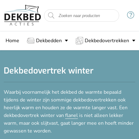
Filteren
Maat
Home
Dekbedden
Dekbedovertrekken
Kinder overtrek (140x200)
1-persoons (140x200/220)
2-persoons (200x200/220)
Dekbedovertrek winter
Lits-jumeaux (240x200/220)
Lits-jumeaux XL (260x220)
Waarbij voornamelijk het dekbed de warmte bepaald
tijdens de winter zijn sommige dekbedovertrekken ook
Woonstijl
heerlijk warm en houden ze de warmte langer vast. Een
dekbedovertrek winter van
flanel
is niet alleen lekker
Landelijk
warm, maar ook slijtvast, gaat langer mee en hoeft minder
Modern
gewassen te worden.
Romantisch