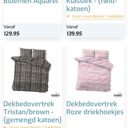
Bloemen Aquarel
Klassiek - (twill-
katoen)
toon voordelen / nadelen
terug
Vanaf
Vanaf
Vanaf
Bekijk
129,95
139,95
139,95
Voelt zacht en soepel aan
Wasbaar
Gemengd katoen
Bijbehorende
kussenslopen
Niet oneindig voorradig
Dekbedovertrek
Dekbedovertrek
Tristan/brown -
Roze driekhoekjes
(gemengd katoen)
toon voordelen / nadelen
terug