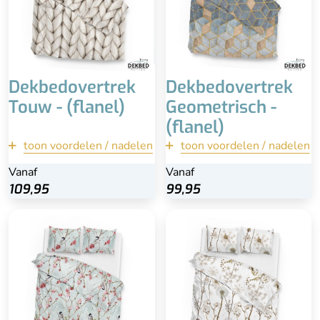
gehele lengte
Vochtregulerend
Bijpassende
Geschikt voor koele
kussenslopen
herfst en koude winters
Minder geschikt als je het
Minder geschikt voor in
snel warm hebt (of
de warme zomers
Dekbedovertrek
Dekbedovertrek
warme nachten)
Touw - (flanel)
Geometrisch -
(flanel)
toon voordelen / nadelen
terug
toon voordelen / nadelen
terug
Vanaf
Vanaf
Vanaf
Vanaf
Bekijk
Bekijk
109,95
109,95
99,95
99,95