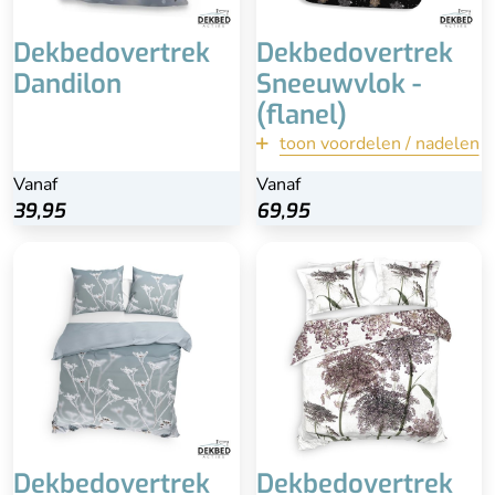
warm weer en als je het
snel warm hebt
Dekbedovertrek
Dekbedovertrek
Dandilon
Sneeuwvlok -
(flanel)
toon voordelen / nadelen
terug
Vanaf
Vanaf
Vanaf
Bekijk
39,95
69,95
69,95
Dekbedovertrek
Dekbedovertrek