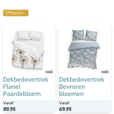
Filteren
Type instopstrook
Met brede instopstrook
Lengte incl. instopstrook
240 cm
Dekbedovertrek
Dekbedovertrek
Flanel
Bevroren
Paardebloem
bloemen
Vanaf
Vanaf
89,95
69,95