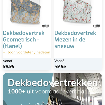
(comfortabel)
Vochtregulerend
Geschikt voor koele
herfst en koude winters
Minder geschikt voor in
de warme zomers
Dekbedovertrek
Dekbedovertrek
Geometrisch -
Mezen in de
(flanel)
sneeuw
toon voordelen / nadelen
terug
Vanaf
Vanaf
Vanaf
Bekijk
99,95
99,95
49,95