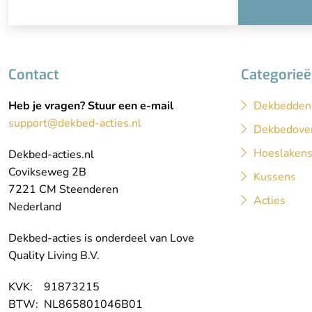
Contact
Categorie
Heb je vragen? Stuur een e-mail
Dekbedden
support@dekbed-acties.nl
Dekbedove
Hoeslaken
Dekbed-acties.nl
Covikseweg 2B
Kussens
7221 CM Steenderen
Acties
Nederland
Dekbed-acties is onderdeel van Love
Quality Living B.V.
KVK: 91873215
BTW: NL865801046B01