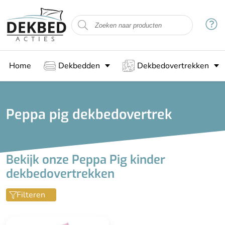
Filteren
Maat
Home
Dekbedden
Dekbedovertrekken
Kinder overtrek (140x200)
Stof
Peppa pig dekbedovertrek
Katoen
Bekijk onze Peppa Pig kinder
Voor kids
dekbedovertrekken
Kinderdekbedovertrek
Filteren
Meisjes