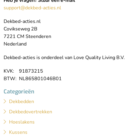
Heb je vragen? Stuur een e-mail
support@dekbed-acties.nl
Dekbed-acties.nl
Covikseweg 2B
7221 CM Steenderen
Nederland
Dekbed-acties is onderdeel van Love Quality Living B.V.
KVK: 91873215
BTW: NL865801046B01
Categorieën
Dekbedden
Dekbedovertrekken
Hoeslakens
Kussens