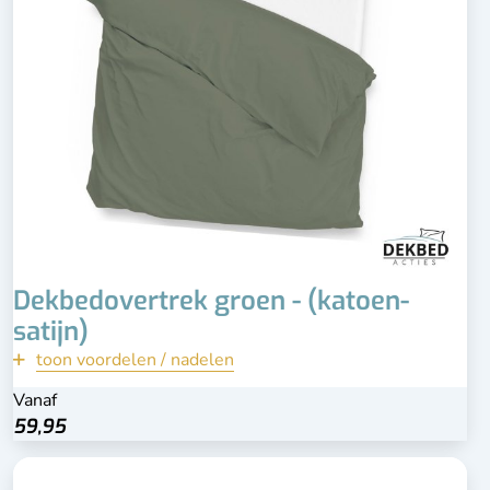
Dekbedovertrek groen - (katoen-
satijn)
toon voordelen / nadelen
terug
Vanaf
Vanaf
Bekijk
59,95
59,95