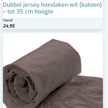
Dubbel jersey hoeslaken wit (katoen)
– tot 35 cm hoogte
Vanaf
24,95