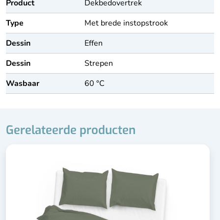
Product
Dekbedovertrek
Type
Met brede instopstrook
Dessin
Effen
Dessin
Strepen
Wasbaar
60 °C
Gerelateerde producten
Inclusief kussenslopen (60x70)
100% katoen-satijn
Extra lange instopstrook
Wasbaar