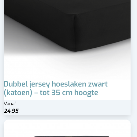
Dubbel jersey hoeslaken zwart
(katoen) – tot 35 cm hoogte
Vanaf
24,95