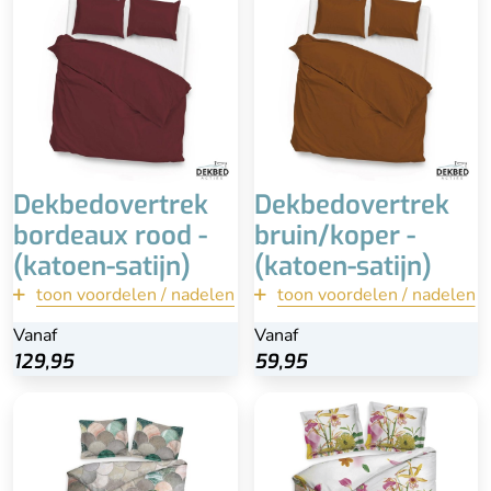
100% katoen-satijn
100% katoen-satijn
Extra lange instopstrook
Extra lange instopstrook
Wasbaar
Wasbaar
Dekbedovertrek
Dekbedovertrek
bordeaux rood -
bruin/koper -
(katoen-satijn)
(katoen-satijn)
toon voordelen / nadelen
terug
toon voordelen / nadelen
terug
Vanaf
Vanaf
Vanaf
Vanaf
Bekijk
Bekijk
129,95
129,95
59,95
59,95
Doorlopende
instopstrook
Bijpassende
kussenslopen