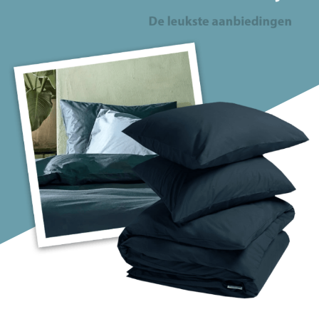
Stof
Katoen-satijn
Voor kinderen
Dessin
Bloemen
Dieren
Effen
Geometrisch
Kleuren
Landschap
Natuur