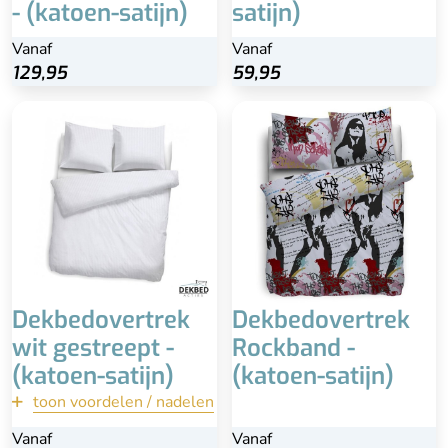
- (katoen-satijn)
satijn)
Vanaf
Vanaf
129,95
59,95
Inclusief kussensloop
100% katoen-satijn
Wasbaar
Dekbedovertrek
Dekbedovertrek
wit gestreept -
Rockband -
(katoen-satijn)
(katoen-satijn)
toon voordelen / nadelen
terug
Vanaf
Vanaf