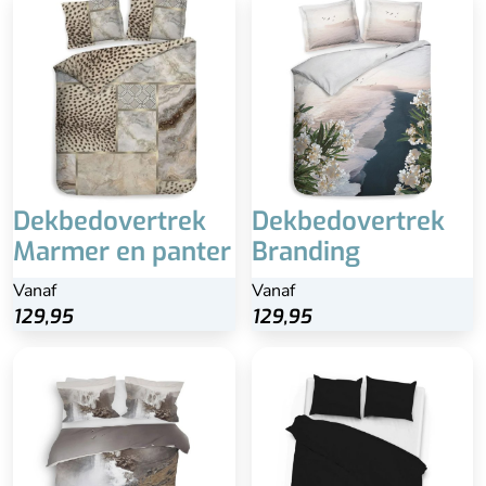
Dekbedovertrek
Dekbedovertrek
Marmer en panter
Branding
Vanaf
Vanaf
129,95
129,95
Dubbelzijdige bedrukking
Inclusief kussenslopen
Bijpassende
100% katoen-satijn
kussenslopen
Wasbaar
Brede instopstrook +/- 20
cm
Wasbaar