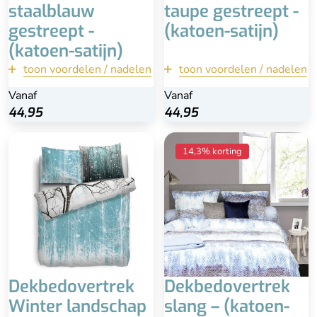
staalblauw
taupe gestreept -
Refined Bedding
gestreept -
(katoen-satijn)
(katoen-satijn)
Type instopstrook
toon voordelen / nadelen
terug
toon voordelen / nadelen
terug
Met brede instopstrook
Vanaf
Vanaf
Vanaf
Vanaf
Bekijk
Bekijk
44,95
44,95
44,95
44,95
Lengte incl. instopstrook
14,3% korting
240 cm
Dekbedovertrek
Dekbedovertrek
Winter landschap
slang – (katoen-