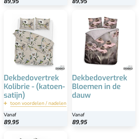
89,95
89,95
89,95
Heerlijk zacht, soepel en
comfortabel
Bijpassende
kussenslopen
Brede instopstrook
100% Katoen-satijn
Vaak duurder
Dekbedovertrek
Dekbedovertrek
Kolibrie - (katoen-
Bloemen in de
satijn)
dauw
toon voordelen / nadelen
terug
Vanaf
Vanaf
Vanaf
Bekijk
89,95
89,95
89,95