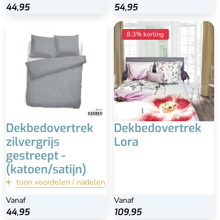
44,95
44,95
54,95
Bekijk
Inclusief kussensloop
8,3% korting
100% katoen-satijn
Alleen nog beschikbaar in
140x200/220
Dekbedovertrek
Dekbedovertrek
zilvergrijs
Lora
gestreept -
(katoen/satijn)
toon voordelen / nadelen
terug
Vanaf
Vanaf
44,95
44,95
109,95
Bekijk