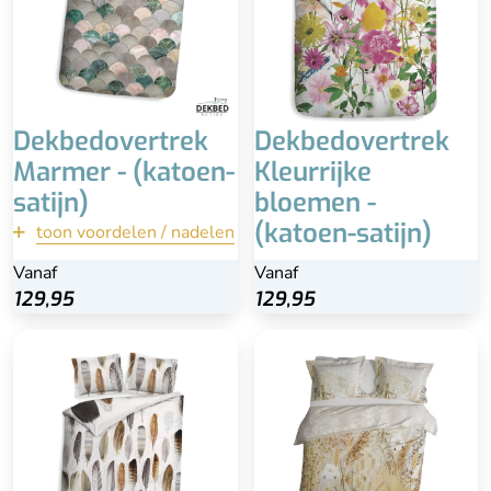
Fijn, zacht en comfortabel
Glad en soepel
Hele jaar door geschikt
Dekbedovertrek
Dekbedovertrek
Marmer - (katoen-
Kleurrijke
satijn)
bloemen -
(katoen-satijn)
toon voordelen / nadelen
terug
Vanaf
Vanaf
Vanaf
Bekijk
129,95
129,95
129,95