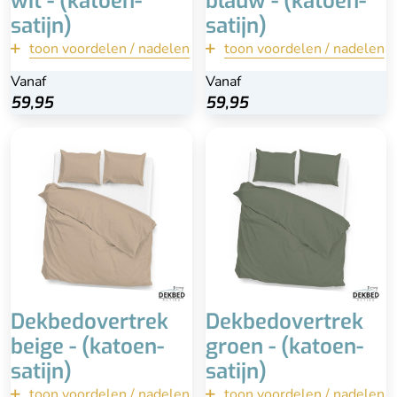
wit - (katoen-
blauw - (katoen-
satijn)
satijn)
toon voordelen / nadelen
terug
toon voordelen / nadelen
terug
Vanaf
Vanaf
Vanaf
Vanaf
Bekijk
Bekijk
59,95
59,95
59,95
59,95
Inclusief
Inclusief kussenslopen
beige/zandkleurige
(60x70)
kussenslopen (70×60)
100% katoen-satijn
Wasbaar
Extra lange instopstrook
Anti-allergisch
Wasbaar
100% katoen-satijn
Dekbedovertrek
Dekbedovertrek
beige - (katoen-
groen - (katoen-
satijn)
satijn)
toon voordelen / nadelen
terug
toon voordelen / nadelen
terug