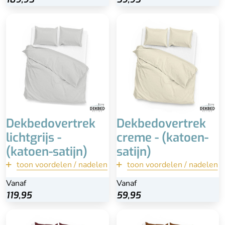
100% katoen-satijn
Inclusief kussenslopen
Inclusief kussenslopen
100% katoen-satijn
(60x70)
Extra lange instopstrook
Wasbaar
Wasbaar
Extra lange instopstrook
Dekbedovertrek
Dekbedovertrek
lichtgrijs -
creme - (katoen-
(katoen-satijn)
satijn)
toon voordelen / nadelen
terug
toon voordelen / nadelen
terug
Vanaf
Vanaf
Vanaf
Vanaf
Bekijk
Bekijk
119,95
119,95
59,95
59,95
Inclusief kussenslopen
Inclusief kussenslopen