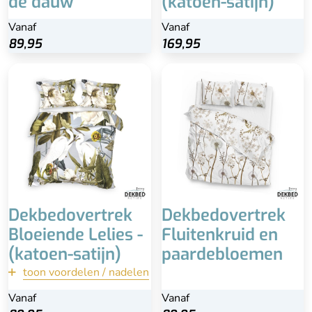
de dauw
(katoen-satijn)
Vanaf
Vanaf
89,95
169,95
Bijpassende
kussenslopen
Kreukherstellend door
Easy-Care Finish
+- 20 cm doorlopende
instopstrook
Zacht en comfortabel
Relatief hogere prijzen
Dekbedovertrek
Dekbedovertrek
Bloeiende Lelies -
Fluitenkruid en
(katoen-satijn)
paardebloemen
toon voordelen / nadelen
terug
Vanaf
Vanaf
Vanaf
Bekijk