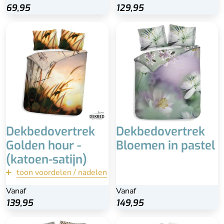
69,95
129,95
100% ECO - Katoen-
Satijn
Wasbaar op 60 °C
Brede doorlopende
instopstrook van +- 20
cm
Inclusief kussenslopen
Dekbedovertrek
Dekbedovertrek
Golden hour -
Bloemen in pastel
(katoen-satijn)
toon voordelen / nadelen
terug
Vanaf
Vanaf
Vanaf
Bekijk
139,95
139,95
149,95