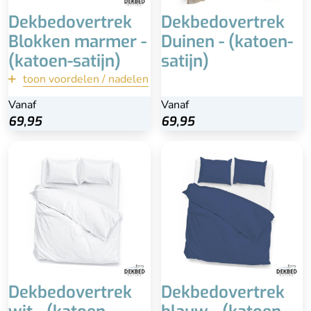
Dekbedovertrek
Dekbedovertrek
Blokken marmer -
Duinen - (katoen-
(katoen-satijn)
satijn)
toon voordelen / nadelen
terug
Vanaf
Vanaf
Vanaf
Bekijk
69,95
69,95
69,95
Inclusief witte
Inclusief kussenslopen
kussenslopen (70x60)
100% katoen-satijn
100% katoen-satijn
Extra lange instopstrook
Anti-allergisch
Wasbaar
Wasbaar
Dekbedovertrek
Dekbedovertrek