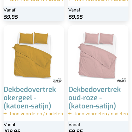
Vanaf
Vanaf
Vanaf
Vanaf
Bekijk
Bekijk
59,95
59,95
59,95
59,95
Inclusief okergele
Inclusief kussenslopen
kussenslopen (60x70) -
(60×70)
een enkele kussensloop
100% katoen-satijn
bij 1-persoons overtrek
Wasbaar
Extra lange instopstrook
Anti-allergisch
Wassen op 40 of 60 °C
Dekbedovertrek
Dekbedovertrek
okergeel -
oud-roze -
(katoen-satijn)
(katoen-satijn)
toon voordelen / nadelen
terug
toon voordelen / nadelen
terug
Vanaf
Vanaf
Vanaf
Vanaf
Bekijk
Bekijk
109,95
109,95
59,95
59,95