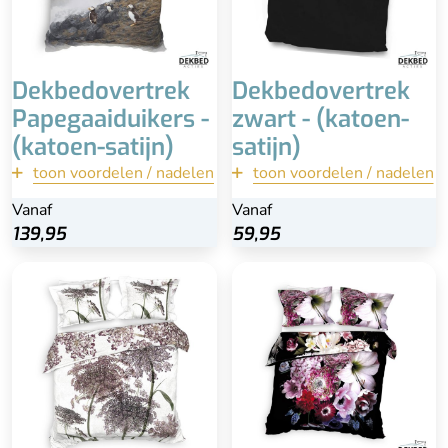
Vaak een hogere prijs
Dekbedovertrek
Dekbedovertrek
Papegaaiduikers -
zwart - (katoen-
(katoen-satijn)
satijn)
toon voordelen / nadelen
terug
toon voordelen / nadelen
terug
Vanaf
Vanaf
Vanaf
Vanaf
Bekijk
Bekijk
139,95
139,95
59,95
59,95