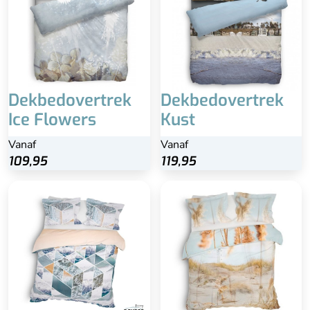
Dekbedovertrek
Dekbedovertrek
Ice Flowers
Kust
Vanaf
Vanaf
109,95
119,95
100% katoen-satijn
Beide kanten print
Kreukvrij
Heerlijk zacht en mooie
glans