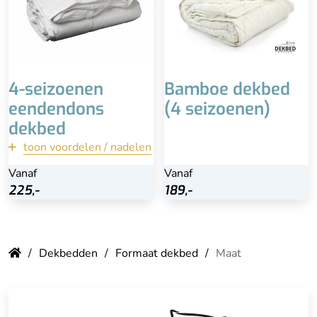
Duurzame en
diervriendelijke manier
geproduceerd
Advies is professioneel
laten reinigen
4-seizoenen
Bamboe dekbed
eendendons
(4 seizoenen)
dekbed
toon voordelen / nadelen
terug
Vanaf
Vanaf
Vanaf
Bekijk
225,-
225,-
189,-
Dekbedden
Formaat dekbed
Maat