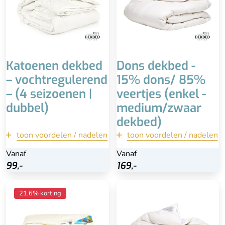
Voordelig & wasbaar
Mindere kwaliteit dan
Isoleert iets minder dan
ganzendons
andere materialen
Katoenen dekbed
Dons dekbed -
– vochtregulerend
15% dons/ 85%
– (4 seizoenen |
veertjes (enkel -
dubbel)
medium/zwaar
dekbed)
toon voordelen / nadelen
terug
toon voordelen / nadelen
terug
Vanaf
Vanaf
Vanaf
Bekijk
99,-
99,-
169,-
169,-
Bekijk
Vuilafstotend dankzij
Zwaar dekbed
21,6% korting
lanoline
Downafresh keurmerk
Zuiver wollen dekbed
Betaalbare prijs
Zwaar dekbed
Duurzaam