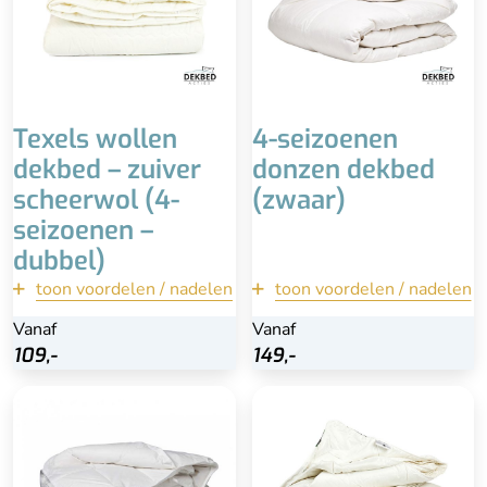
Hoge kwaliteit &
duurzaam
Advies is professioneel
reinigen
Niet in de wasmachine
Hoog percentage veertjes
Duurder
i.p.v. dons
Texels wollen
4-seizoenen
dekbed – zuiver
donzen dekbed
scheerwol (4-
(zwaar)
seizoenen –
dubbel)
toon voordelen / nadelen
terug
toon voordelen / nadelen
terug
Vanaf
Vanaf
Vanaf
Vanaf
Bekijk
Bekijk
109,-
109,-
149,-
149,-
Superlicht
Heerlijk zacht
90% eendendons (klasse
1)